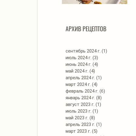
Автоклав. Грудинка в
Д
изумительном азиатском
соусе
АРХИВ РЕЦЕПТОВ
сентябрь 2024 г.
(1)
1 пост
июль 2024 г.
(3)
3 поста
июнь 2024 г.
(4)
4 поста
май 2024 г.
(4)
4 поста
апрель 2024 г.
(1)
1 пост
март 2024 г.
(4)
4 поста
февраль 2024 г.
(6)
6 постов
январь 2024 г.
(8)
8 постов
август 2023 г.
(1)
1 пост
июль 2023 г.
(1)
1 пост
май 2023 г.
(8)
8 постов
апрель 2023 г.
(1)
1 пост
март 2023 г.
(5)
5 постов