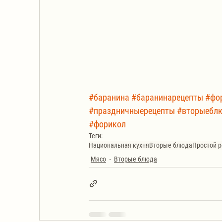
#баранина
#баранинарецепты
#фо
#праздничныерецепты
#вторыебл
#форикол
Теги:
Национальная кухня
Вторые блюда
Простой р
Мясо
Вторые блюда