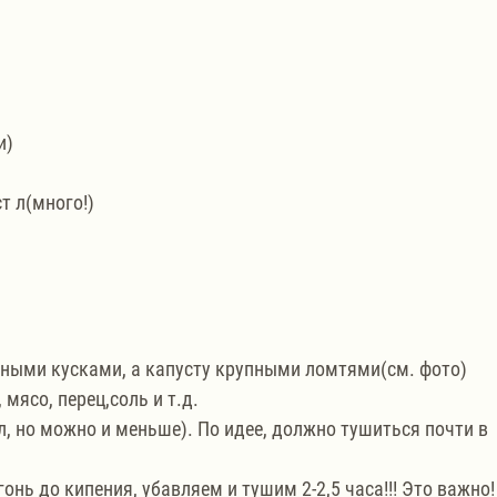
и)
т л(много!)
пными кусками, а капусту крупными ломтями(см. фото)
ясо, перец,соль и т.д. 
мл, но можно и меньше). По идее, должно тушиться почти в 
гонь до кипения, убавляем и тушим 2-2,5 часа!!! Это важно!