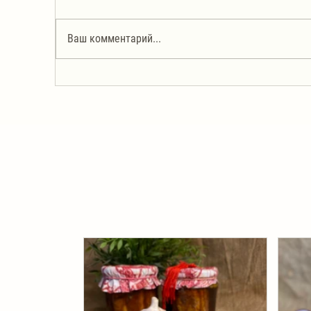
Ваш комментарий...
Курица с абрикосами
Бл