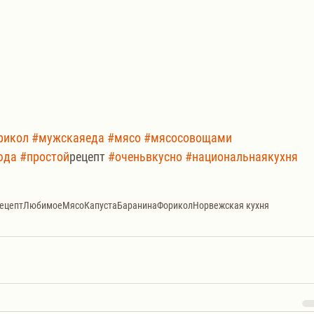
рикол
#мужскаяеда
#мясо
#мясосовощами
юда
#простои
̆рецепт 
#оченьвкусно
#национальнаякухня
ецепт
Любимое
Мясо
Капуста
Баранина
Форикол
Норвежская кухня