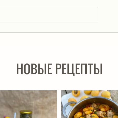
Говядина в устрично
ижневосточный цыпленок
НОВЫЕ РЕЦЕПТЫ