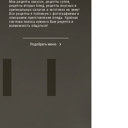
Мои рецепты закусок, рецепты супов,
рецепты вторых блюд, рецепты вкусных и
оригинальных салатов и заготовок на зиму!
Все рецепты я публикую с фотографиями и
описанием приготовления блюда. Удобная
система поиска нужного Вам рецепта и
возможность общаться!
Подобрать меню
Салаты
Закуски
Салаты
Холодные
овощные,
и
из
горячие,
мяса,
мясные,
рыбы,
рыбные,
морепродуктов,
овощные,
крупы,
маринованные
макаронных
овощи,
изделий
ассорти,
и
для
фруктов.
праздничного