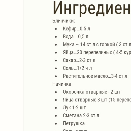
Ингредие
Блинчики:
Кефир…0,5 л
Вода …0,5 л
Мука ~ 14 ст л с горкой ( 3 
Яйца…20 перепелиных ( 4-5 ку
Сахар…2-3 ст л
Соль…1/2 ч л
Растительное масло…3-4 ст л
Начинка
Окорочка отварные - 2 шт
Яйца отварные 3 шт (15 переп
Лук 1-2 шт
Сметана 2-3 ст л
Петрушка