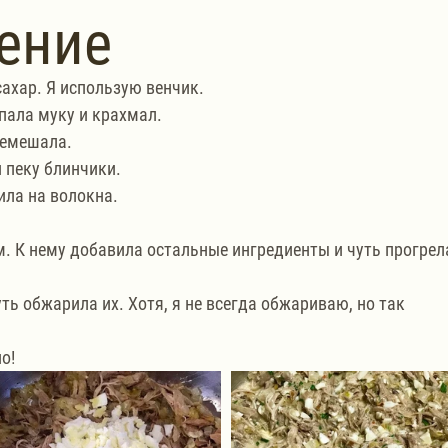
ение
сахар. Я использую венчик.
ала муку и крахмал. 
ремешала.
и пеку блинчики.
ила на волокна.
 К нему добавила остальные ингредиенты и чуть прогрела
ь обжарила их. Хотя, я не всегда обжариваю, но так 
о!