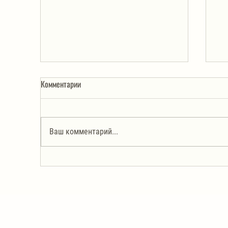
Комментарии
Ваш комментарий...
Курица с абрикосами
Бл