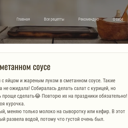
Главная
Все рецепты
Рекомендую
О себе
сметанном соусе
с яйцом и жареным луком в сметанном соусе. Такие 
 не ожидала! Собиралась делать салат с курицей, но 
ь проще сделать😂 Повторю их на праздники обязательно!
воя курочка.
ый, меняю только молоко на сыворотку или кефир. В этот 
ый развела водой, потому что густой очень был.