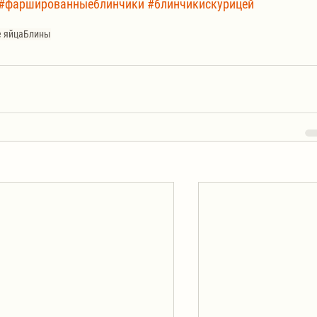
#фаршированныеблинчики
#блинчикискурицей
 яйца
Блины