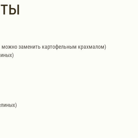
нты
ст л можно заменить картофельным крахмалом)
риных)
елиных)