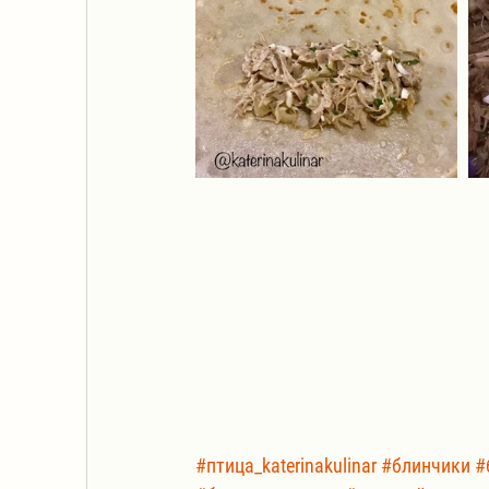
#птица_katerinakulinar
#блинчики
#