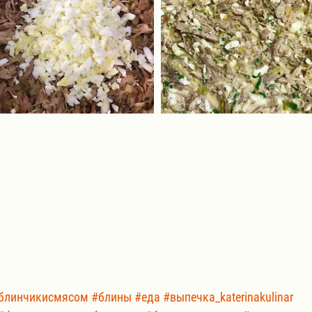
блинчикисмясом
#блины
#еда
#выпечка_katerinakulinar