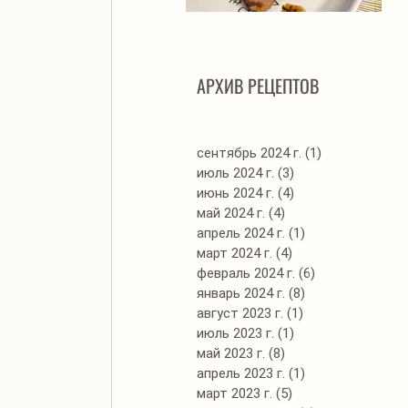
Автоклав. Грудинка в
Д
изумительном азиатском
соусе
АРХИВ РЕЦЕПТОВ
сентябрь 2024 г.
(1)
1 пост
июль 2024 г.
(3)
3 поста
июнь 2024 г.
(4)
4 поста
май 2024 г.
(4)
4 поста
апрель 2024 г.
(1)
1 пост
март 2024 г.
(4)
4 поста
февраль 2024 г.
(6)
6 постов
январь 2024 г.
(8)
8 постов
август 2023 г.
(1)
1 пост
июль 2023 г.
(1)
1 пост
май 2023 г.
(8)
8 постов
апрель 2023 г.
(1)
1 пост
март 2023 г.
(5)
5 постов