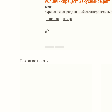
#блинчикирецепт
#вкусныйрецепт
Теги:
Курица
Птица
Праздничный стол
Перепелиные
Выпечка
Птица
Похожие посты