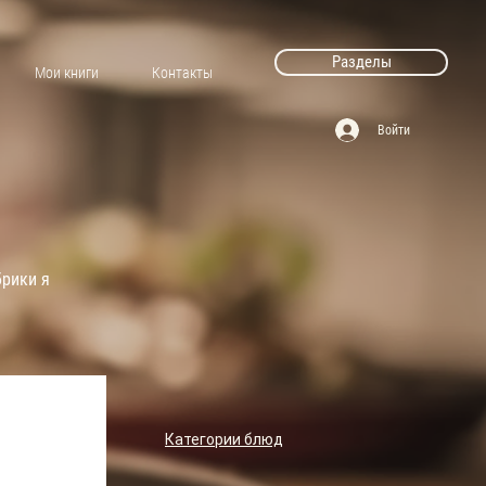
Разделы
Мои книги
Контакты
Войти
брики я
Категории блюд