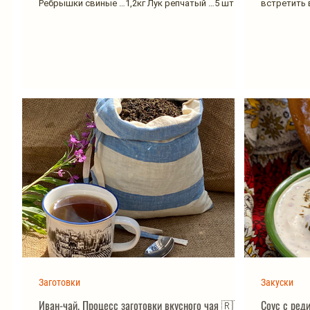
Ребрышки свиные …1,2кг Лук репчатый …5 шт
встретить 
Соус:...
хранения...
Заготовки
Закуски
Иван-чай. Процесс заготовки вкусного чая 🇷🇺
Соус с реди