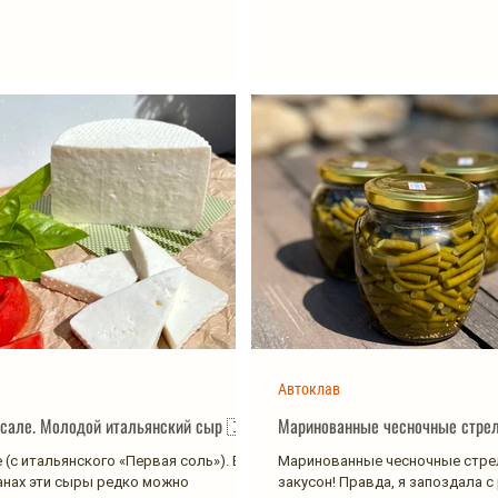
Автоклав
Сыр Примо сале. Молодой итальянский сыр 🇮🇹
Маринованные чесночные стрел
 (с итальянского «Первая соль»). Во
Маринованные чесночные стре
анах эти сыры редко можно
закусон! Правда, я запоздала с