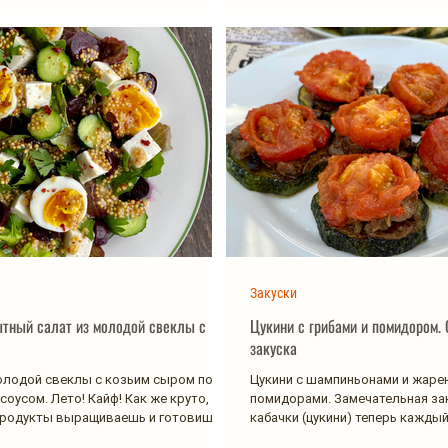
Закуски
ытный салат из молодой свеклы с
Цукини с грибами и помидором.
закуска
олодой свеклы с козьим сыром под
Цукини с шампиньонами и жар
соусом. Лето! Кайф! Как же круто,
помидорами. Замечательная зак
продукты выращиваешь и готовишь
кабачки (цукини) теперь каждый день. 
ним пришла с...