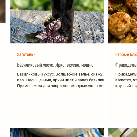
Заготовки
Вторые бл
Базиликовый уксус. Ярко, вкусно, мощно
Фрикадельк
Базиликовый уксус. Волшебное зелье, скажу я
Фрикадельк
вам! Насыщенный, яркий цвет и запах базилика.
Кажется, ч
Применяется для заправки овощных салатов и...
круглый год