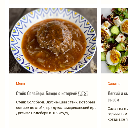
Мясо
Салаты
Стейк Солсбери. Блюдо с историей 🇺🇸
Легкий и с
сыром
Стейк Солсбери. Вкуснейший стейк, который
совсем не стейк, придумал американский врач
Салат из м
Джеймс Солсбери в 1897году,
горчичным 
пропагандирующий мясную...
когда все 
сама! ...