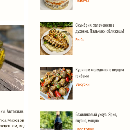
Салаты
Скумбрия, запеченная в
духовке. Пальчики оближешь!
Рыба
Куриные желудочки с перцем и
грибами
Закуски
ки. Автоклав.
Базиликовый уксус. Ярко,
вкусно, мощно
лки. Мировой
 рецептом, ведь
Заготовки