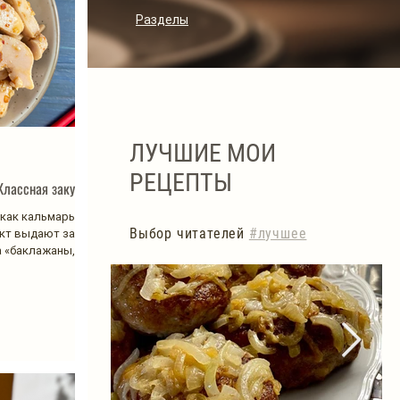
Разделы
ЛУЧШИЕ МОИ
РЕЦЕПТЫ
Классная закуска!
как кальмары.
Выбор читателей
#лучшее
укт выдают за
па «баклажаны,