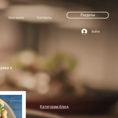
Разделы
Мои книги
Контакты
Войти
брики я
Категории блюд