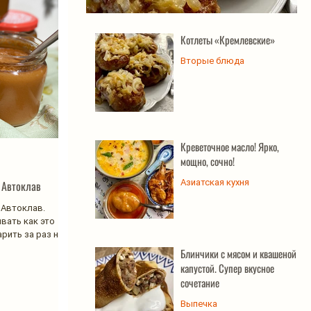
Котлеты «Кремлевские»
Котлеты «Кремлевские»
Вторые блюда
Креветочное масло! Ярко,
мощно, сочно!
Азиатская кухня
 Автоклав
 Автоклав.
вать как это
арить за раз не
Блинчики с мясом и квашеной
капустой. Супер вкусное
сочетание
Выпечка