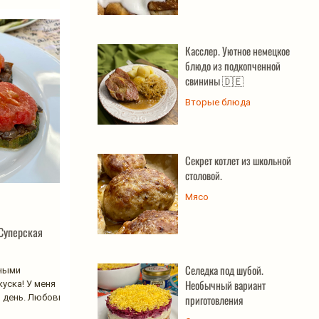
Касслер. Уютное немецкое
блюдо из подкопченной
свинины 🇩🇪
Вторые блюда
Секрет котлет из школьной
столовой.
Мясо
 Суперская
Селедка под шубой.
еными
Необычный вариант
уска! У меня
Любовь к
приготовления