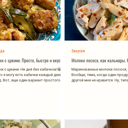
юда
Закуски
и с цукини. Просто, быстро и вкусно
Молоки лосося, как кальмары. 
и с цукини. Ни дня без кабачков!😁
Маринованные молоки лосося, 
то я могу есть кабачки каждый день и
Вообще, тема, когда один прод
. Вот, еще один вариант простого и...
другой мне не нравится. Ну, ти
как...