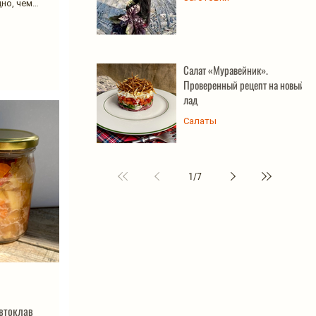
дно, чем
Салат «Муравейник».
Проверенный рецепт на новый
лад
Салаты
1
/
7
втоклав