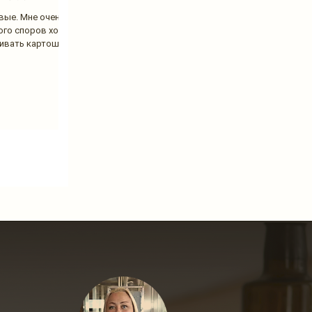
вые. Мне очень
ого споров ходит
ивать картошку...