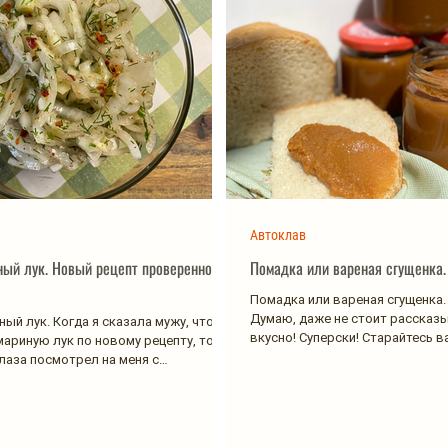
Автоклав
ый лук. Новый рецепт проверенной
Помадка или вареная сгущенка.
Помадка или вареная сгущенка.
Думаю, даже не стоит рассказы
ый лук. Когда я сказала мужу, что
вкусно! Суперски! Старайтесь в
мариную лук по новому рецепту, то он
больше 3...
лаза посмотрел на меня с
...