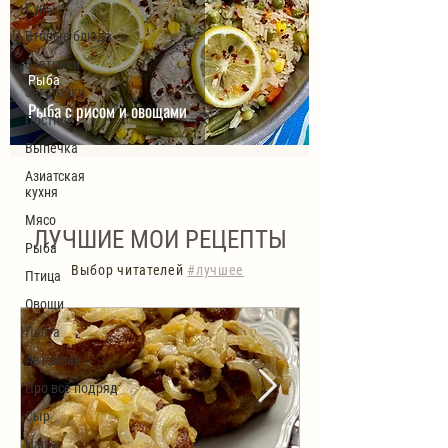
Супы
Вторые блюда
Завтраки
Рыба
Заготовки
Рыба с рисом и овощами
Постное
Выпечка
Азиатская
кухня
Мясо
ЛУЧШИЕ МОИ РЕЦЕПТЫ
Рыба
Выбор читателей
#лучшее
Птица
Овощи
Паста
Автоклав
Про всё подряд
Сыр
Наша