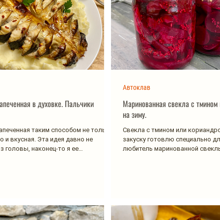
Автоклав
запеченная в духовке. Пальчики
Маринованная свекла с тмином
на зиму.
апеченная таким способом не только
Свекла с тмином или кориандро
о и вкусная. Эта идея давно не
закуску готовлю специально дл
з головы, наконец-то я ее
любитель маринованной свеклы
....
и с...