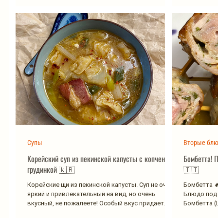
Супы
Вторые бл
Корейский суп из пекинской капусты с копченой
Бомбетта! 
грудинкой 🇰🇷
🇮🇹
Корейские щи из пекинской капусты. Суп не очень
Бомбетта 🔥
яркий и привлекательный на вид, но очень
Блюдо под 
вкусный, не пожалеете! Особый вкус придает...
Бомбетта (La