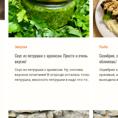
Закуски
Рыба
Соус из петрушки с арахисом. Просто и очень
Скумбрия, 
вкусно!
оближешь!
Соус из петрушки с арахисом. Ну, ооочень
Скумбрия з
вкусное сочетание! В огороде осталась только
красивая, н
петрушка, мноооого петрушки и надо что-то
выходила и
делать с...
осуществила