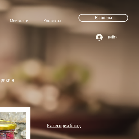
Разделы
Мои книги
Контакты
Войти
брики я
Категории блюд