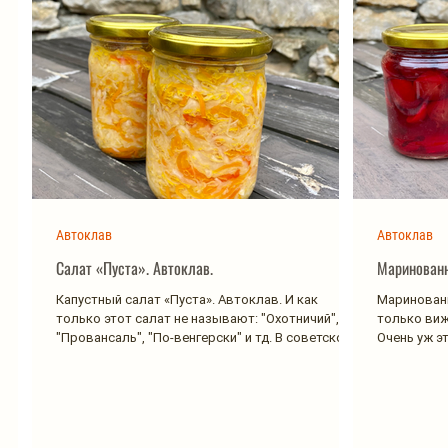
Автоклав
Автоклав
Салат «Пуста». Автоклав.
Маринованн
Капустный салат «Пуста». Автоклав. И как
Маринованн
только этот салат не называют: "Охотничий",
только вижу
"Провансаль", "По-венгерски" и тд. В советское
Очень уж э
время...
брать...