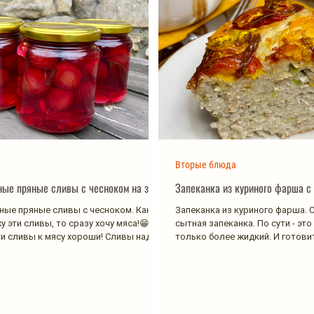
Вторые блюда
ые пряные сливы с чесноком на зиму
Запеканка из куриного фарша с
ые пряные сливы с чесноком. Как
Запеканка из куриного фарша. С
 эти сливы, то сразу хочу мяса!😁
сытная запеканка. По сути - эт
ти сливы к мясу хороши! Сливы надо
только более жидкий. И готовит