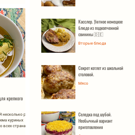
Касслер. Уютное немецкое
блюдо из подкопченной
свинины 🇩🇪
Вторые блюда
Секрет котлет из школьной
столовой.
Мясо
для крепкого
Селедка под шубой.
Я несколько раз
Необычный вариант
тема куриных
о всех странах
приготовления