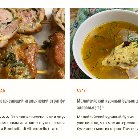
юда
Супы
Потрясающий итальянский стритфуд
Малайзийский куриный бульон 
здоровья 🇲🇾
🔥🔥 Это также вкусно, как и звучит!
Малайзийский куриный бульон. 
смешным для нашего уха названием
уже писала, что мне интересна 
 Bombetta di Alberobello) - это...
бульонов многих стран. Почти в
мира...