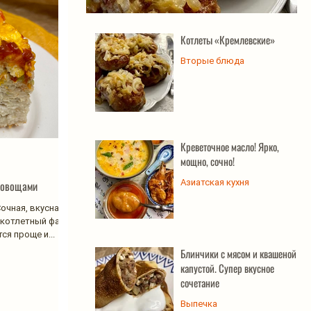
Котлеты «Кремлевские»
Котлеты «Кремлевские»
Вторые блюда
Креветочное масло! Ярко,
мощно, сочно!
Азиатская кухня
 овощами
очная, вкусная и
о котлетный фарш,
ся проще и...
Блинчики с мясом и квашеной
капустой. Супер вкусное
сочетание
Выпечка