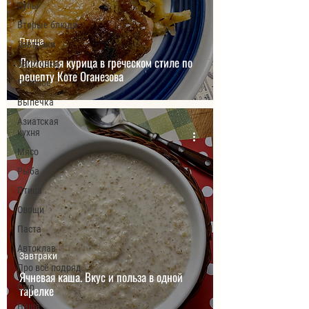
Супы
Вторые блюда
Птица
Завтраки
Лимонная курица в греческом стиле по
Заготовки
рецепту Коте Оганезова
Постное
Выпечка
Азиатская
кухня
Мясо
Рыба
Птица
Овощи
Паста
Автоклав
Завтраки
Про всё подряд
Ячневая каша. Вкус и польза в одной
Сыр
тарелке
Наша