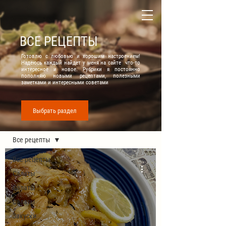
ВСЕ РЕЦЕПТЫ
Готовлю с любовью и хорошим настроением!
Надеюсь каждый найдет у меня на сайте что-то
интересное и новое. Рубрики я постоянно
пополняю новыми рецептами, полезными
заметками и интересными советами
Выбрать раздел
Все рецепты
Все рецепты
Все рецепты
Салаты
Салаты
Салаты
Закуски