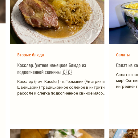
Вторые блюда
Салаты
Касслер. Уютное немецкое блюдо из
Салат из к
подкопченной свинины 🇩🇪
Салат из ко
мир! Сытны
Ка́сслер (нем. Kassler) - в Германии (Австрии и
ингредиент
Швейцарии) традиционное солёное в нитритном
рассоле и слегка подкопчённое свиное мясо,...