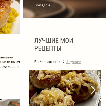
Разделы
ЛУЧШИЕ МОИ
РЕЦЕПТЫ
ательное
Выбор читателей
#лучшее
чные нотки очень
роще простого....