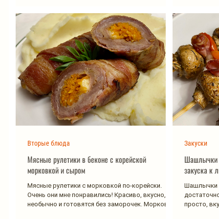
Вторые блюда
Закуски
Мясные рулетики в беконе с корейской
Шашлычки и
морковкой и сыром
закуска к 
Мясные рулетики с морковкой по-корейски.
Шашлычки и
Очень они мне понравились! Красиво, вкусно,
достаточно
необычно и готовятся без заморочек. Морковь ...
просто, вку