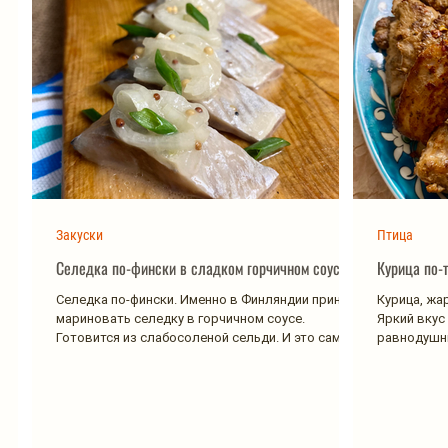
Закуски
Птица
Селедка по-фински в сладком горчичном соусе
Курица по-т
Селедка по-фински. Именно в Финляндии принято
Курица, жа
мариновать селедку в горчичном соусе.
Яркий вкус
Готовится из слабосоленой сельди. И это самый
равнодушны
вкусный...
никакого на