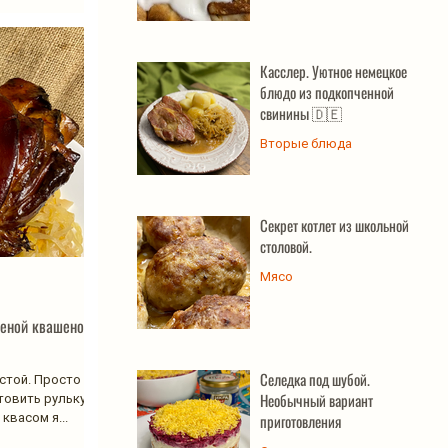
Касслер. Уютное немецкое
блюдо из подкопченной
свинины 🇩🇪
Вторые блюда
Секрет котлет из школьной
столовой.
Мясо
шеной квашеной
Селедка под шубой.
устой. Просто
Необычный вариант
отовить рульку с
квасом я...
приготовления