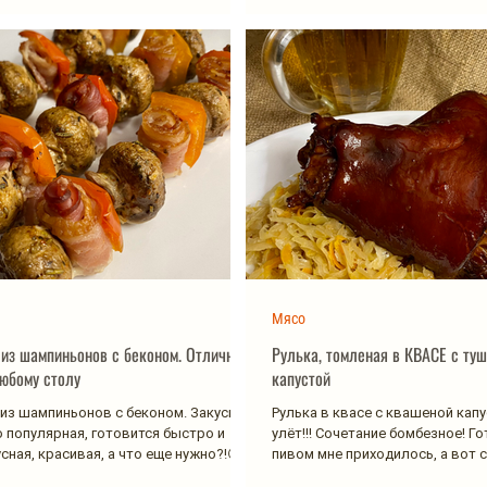
Мясо
з шампиньонов с беконом. Отличная
Рулька, томленая в КВАСЕ с ту
любому столу
капустой
з шампиньонов с беконом. Закуска
Рулька в квасе с квашеной кап
 популярная, готовится быстро и
улёт!!! Сочетание бомбезное! Г
сная, красивая, а что еще нужно?!😁...
пивом мне приходилось, а вот с 