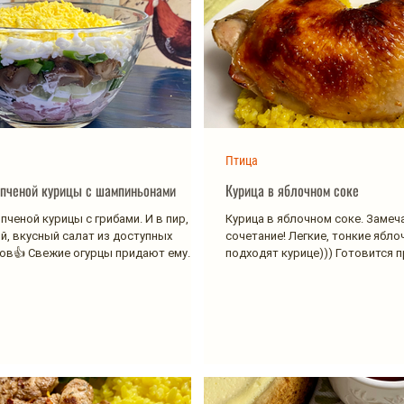
Птица
опченой курицы с шампиньонами
Курица в яблочном соке
пченой курицы с грибами. И в пир, и в
Курица в яблочном соке. Замеч
й, вкусный салат из доступных
сочетание! Легкие, тонкие ябло
ов👍 Свежие огурцы придают ему...
подходят курице))) Готовится п