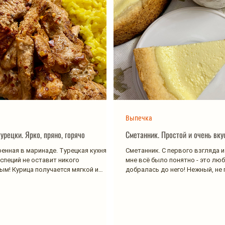
Выпечка
урецки. Ярко, пряно, горячо
Сметанник. Простой и очень вк
ренная в маринаде. Турецкая кухня.
Сметанник. С первого взгляда 
 специй не оставит никого
мне всё было понятно - это люб
м! Курица получается мягкой и
добралась до него! Нежный, не 
мека...