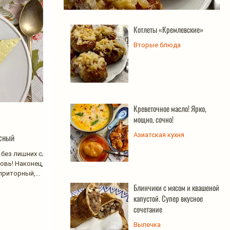
Котлеты «Кремлевские»
Котлеты «Кремлевские»
Вторые блюда
Креветочное масло! Ярко,
мощно, сочно!
Азиатская кухня
усный
и без лишних слов
овь! Наконец, я
приторный,...
Блинчики с мясом и квашеной
капустой. Супер вкусное
сочетание
Выпечка