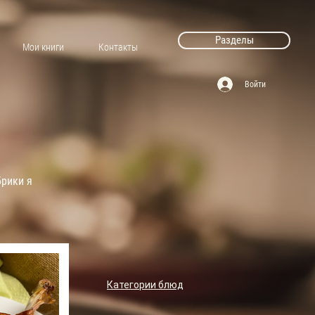
Разделы
Мои книги
Контакты
Войти
брики я
Категории блюд