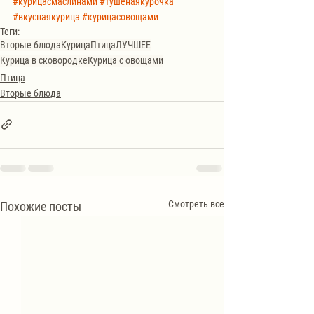
#курицасмаслинами
#тушенаякурочка
#вкуснаякурица
#курицасовощами
Теги:
Вторые блюда
Курица
Птица
ЛУЧШЕЕ
Курица в сковородке
Курица с овощами
Птица
Вторые блюда
Смотреть все
Похожие посты