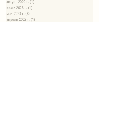
август 2023 г.
(1)
1 пост
июль 2023 г.
(1)
1 пост
май 2023 г.
(8)
8 постов
апрель 2023 г.
(1)
1 пост
НОВЫЕ РЕЦЕПТЫ
Автоклав