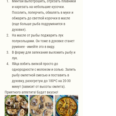
Минтай выпотрошить, отрезать плавники 
и нарезать на небольшие кусочки. 
Посолить, поперчить, обвалять в муке и 
обжарить до светлой корочки в масле 
(еще больше рыба подрумянится в 
духовке).
На масле от рыбы поджарить лук 
полукольцами. Он тоже в духовке станет 
румянее - имейте это в виду.
В форму для запекания выложить рыбу и 
лук.
Яйца взбить вилкой просто до 
однородности с молоком и солью. Залить 
рыбу омлетной смесью и поставить в 
духовку, разогретую до 180*С на 20-30 
минут (зависит от высоты омлета).
Приятного аппетита! Будет вкусно!