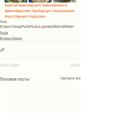
#минтай
#минтайрецепт
#минтайвомлете
#минтайвдуховке
#рыбарецепт
#вкуснаярыба
#простойрецепт
#вдуховке
Теги:
Вторые блюда
Рыба
Рыба в духовке
Минтай
Омлет
Рыба
Вторые блюда
Смотреть все
Похожие посты