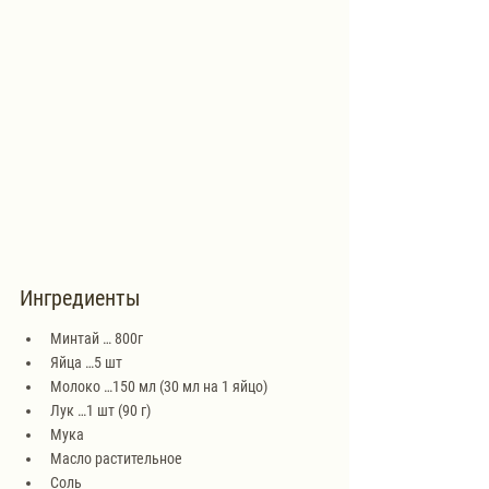
Ингредиенты
Минтай … 800г
Яйца …5 шт
Молоко …150 мл (30 мл на 1 яйцо)
Лук …1 шт (90 г)
Мука
Масло растительное
Соль