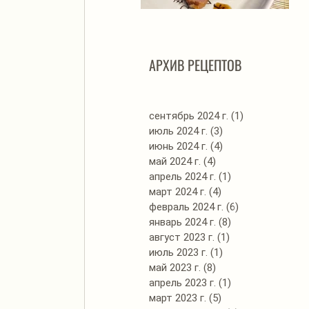
Автоклав. Грудинка в
Д
изумительном азиатском
соусе
АРХИВ РЕЦЕПТОВ
сентябрь 2024 г.
(1)
1 пост
июль 2024 г.
(3)
3 поста
июнь 2024 г.
(4)
4 поста
май 2024 г.
(4)
4 поста
апрель 2024 г.
(1)
1 пост
март 2024 г.
(4)
4 поста
февраль 2024 г.
(6)
6 постов
январь 2024 г.
(8)
8 постов
август 2023 г.
(1)
1 пост
июль 2023 г.
(1)
1 пост
май 2023 г.
(8)
8 постов
апрель 2023 г.
(1)
1 пост
март 2023 г.
(5)
5 постов