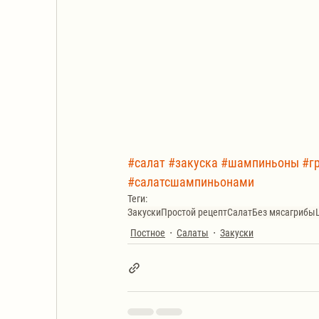
#салат
#закуска
#шампиньоны
#г
#салатсшампиньонами
Теги:
Закуски
Простой рецепт
Салат
Без мяса
грибы
Постное
Салаты
Закуски