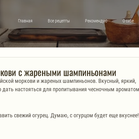
Главная
Все рецепты
Рекомендую
О себе
оркови с жареными шампиньонами
ейской моркови и жареных шампиньонов. Вкусный, яркий, 
но дать настояться для пропитывания чесночным ароматом
авить свежий огурец. Думаю, с огурцом будет еще вкуснее!