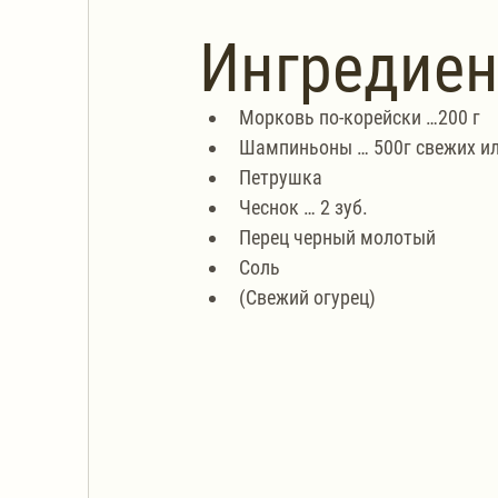
Ингредие
Морковь по-корейски …200 г
Шампиньоны … 500г свежих ил
Петрушка
Чеснок … 2 зуб.
Перец черный молотый
Соль
(Свежий огурец)