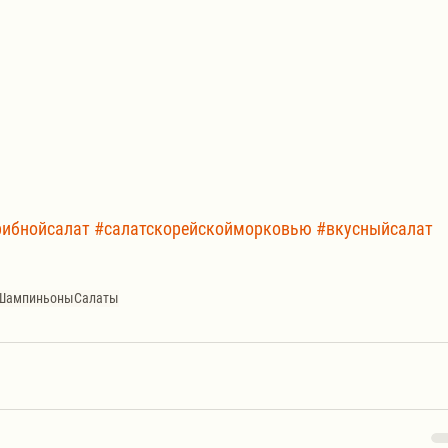
рибнойсалат
#салатскорейскойморковью
#вкусныйсалат
Шампиньоны
Салаты