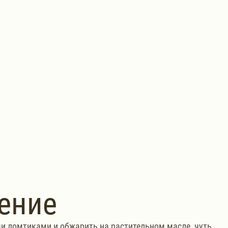
ение
 ломтиками и обжарить на растительном масле, чуть 