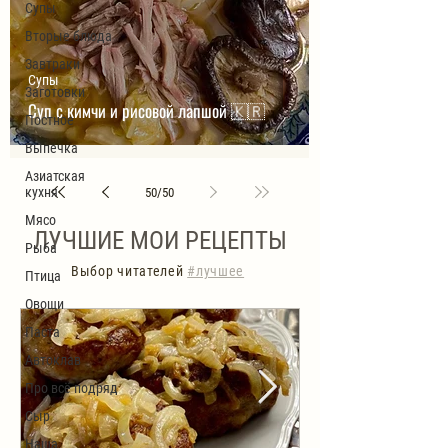
Супы
Вторые блюда
Завтраки
Супы
Заготовки
Суп с кимчи и рисовой лапшой 🇰🇷
Постное
Выпечка
Азиатская
кухня
50
/
50
Мясо
ЛУЧШИЕ МОИ РЕЦЕПТЫ
Рыба
Выбор читателей
#лучшее
Птица
Овощи
Паста
Автоклав
Про всё подряд
Сыр
Наша