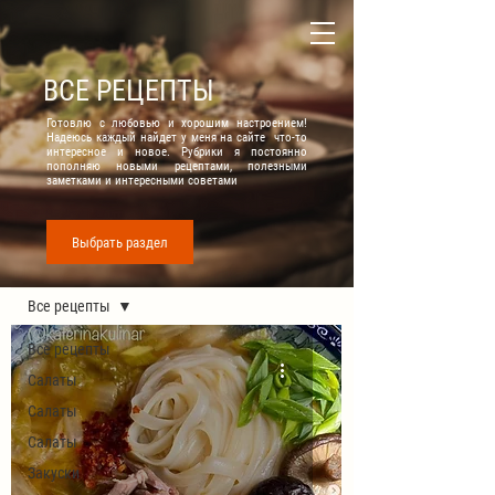
ВСЕ РЕЦЕПТЫ
Готовлю с любовью и хорошим настроением!
Надеюсь каждый найдет у меня на сайте что-то
интересное и новое. Рубрики я постоянно
пополняю новыми рецептами, полезными
заметками и интересными советами
Выбрать раздел
Все рецепты
Все рецепты
Все рецепты
Салаты
Салаты
Салаты
Закуски