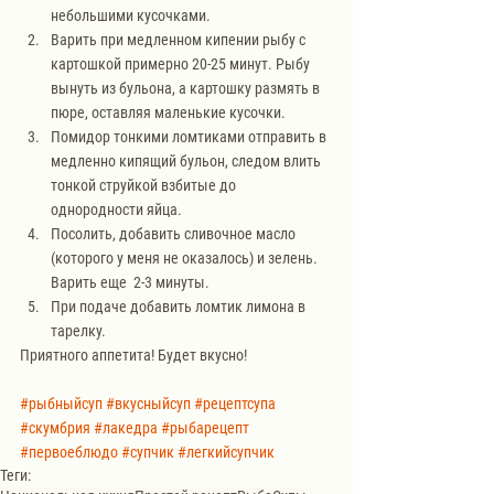
небольшими кусочками.
Варить при медленном кипении рыбу с 
картошкой примерно 20-25 минут. Рыбу 
вынуть из бульона, а картошку размять в 
пюре, оставляя маленькие кусочки.
Помидор тонкими ломтиками отправить в 
медленно кипящий бульон, следом влить 
тонкой струйкой взбитые до 
однородности яйца.
Посолить, добавить сливочное масло 
(которого у меня не оказалось) и зелень. 
Варить еще  2-3 минуты.
При подаче добавить ломтик лимона в 
тарелку.
Приятного аппетита! Будет вкусно!
#рыбныйсуп
#вкусныйсуп
#рецептсупа
#скумбрия
#лакедра
#рыбарецепт
#первоеблюдо
#супчик
#легкийсупчик
Теги: