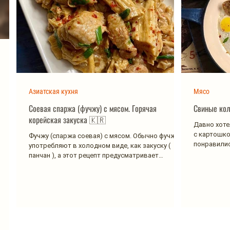
Азиатская кухня
Мясо
Соевая спаржа (фучжу) с мясом. Горячая
Свиные кол
корейская закуска 🇰🇷
Давно хоте
с картошко
Фучжу (спаржа соевая) с мясом. Обычно фучжу
понравилис
употребляют в холодном виде, как закуску (
чистом...
панчан ), а этот рецепт предусматривает
горячую...