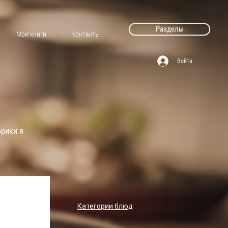
Разделы
Мои книги
Контакты
Войти
брики я
Категории блюд