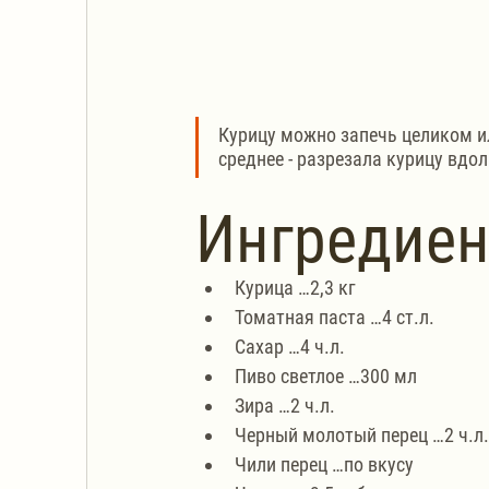
Курицу можно запечь целиком ил
среднее - разрезала курицу вдо
Ингредие
Курица …2,3 кг
Томатная паста …4 ст.л.
Сахар …4 ч.л.
Пиво светлое …300 мл
Зира …2 ч.л.
Черный молотый перец …2 ч.л.
Чили перец …по вкусу