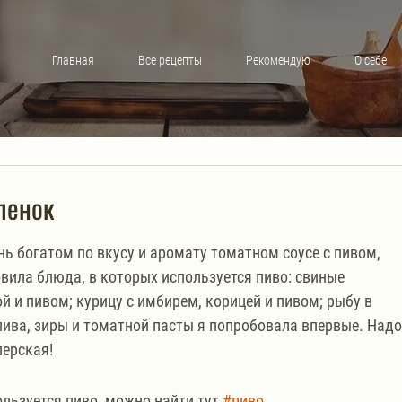
Главная
Все рецепты
Рекомендую
О себе
ленок
нь богатом по вкусу и аромату томатном соусе с пивом, 
овила блюда, в которых используется пиво: свиные 
й и пивом; курицу с имбирем, корицей и пивом; рыбу в 
 пива, зиры и томатной пасты я попробовала впервые. Надо
перская!
льзуется пиво, можно найти тут 
#пиво