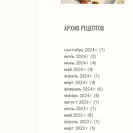
Автоклав. Грудинка в
Д
изумительном азиатском
соусе
АРХИВ РЕЦЕПТОВ
сентябрь 2024 г.
(1)
1 пост
июль 2024 г.
(3)
3 поста
июнь 2024 г.
(4)
4 поста
май 2024 г.
(4)
4 поста
апрель 2024 г.
(1)
1 пост
март 2024 г.
(4)
4 поста
февраль 2024 г.
(6)
6 постов
январь 2024 г.
(8)
8 постов
август 2023 г.
(1)
1 пост
июль 2023 г.
(1)
1 пост
май 2023 г.
(8)
8 постов
апрель 2023 г.
(1)
1 пост
март 2023 г.
(5)
5 постов