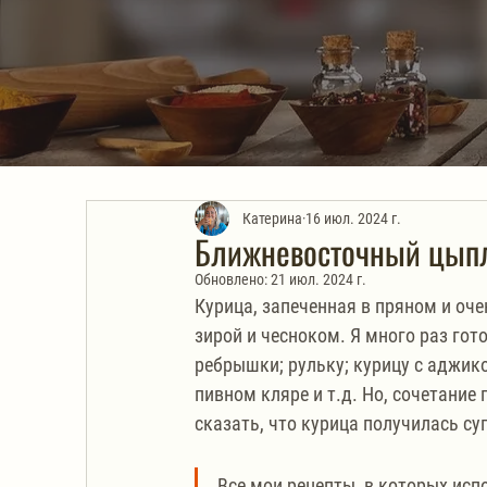
Катерина
16 июл. 2024 г.
Ближневосточный цып
Обновлено:
21 июл. 2024 г.
Курица, запеченная в пряном и оче
зирой и чесноком. Я много раз гот
ребрышки; рульку; курицу с аджико
пивном кляре и т.д. Но, сочетание
сказать, что курица получилась су
Все мои рецепты, в которых испо