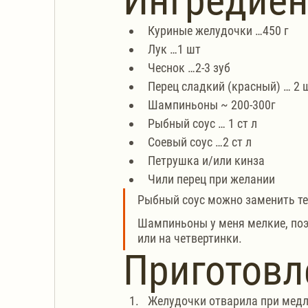
Ингредие
Куриные желудочки …450 г
Лук …1 шт
Чеснок …2-3 зуб
Перец сладкий (красный) … 2 
Шампиньоны ~ 200-300г
Рыбный соус … 1 ст л
Соевый соус …2 ст л
Петрушка и/или кинза
Чили перец при желании
Рыбный соус можно заменить те
Шампиньоны у меня мелкие, поэ
или на четвертинки.
Приготовл
Желудочки отварила при медле