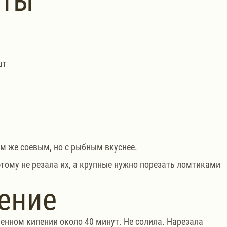
нты
шт
м же соевым, но с рыбным вкуснее.
тому не резала их, а крупные нужно порезать ломтиками 
ение
нном кипении около 40 минут. Не солила. Нарезала 