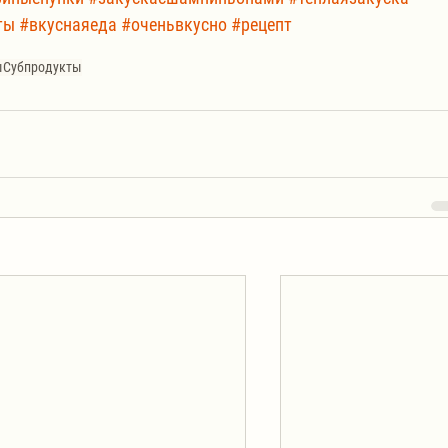
ты
#вкуснаяеда
#оченьвкусно
#рецепт
ы
Субпродукты