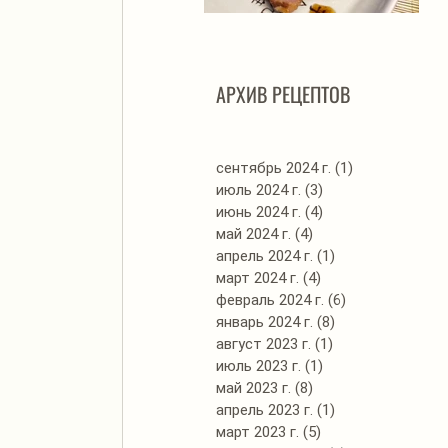
Автоклав. Грудинка в
Д
изумительном азиатском
соусе
АРХИВ РЕЦЕПТОВ
сентябрь 2024 г.
(1)
1 пост
июль 2024 г.
(3)
3 поста
июнь 2024 г.
(4)
4 поста
май 2024 г.
(4)
4 поста
апрель 2024 г.
(1)
1 пост
март 2024 г.
(4)
4 поста
февраль 2024 г.
(6)
6 постов
январь 2024 г.
(8)
8 постов
август 2023 г.
(1)
1 пост
июль 2023 г.
(1)
1 пост
май 2023 г.
(8)
8 постов
апрель 2023 г.
(1)
1 пост
март 2023 г.
(5)
5 постов