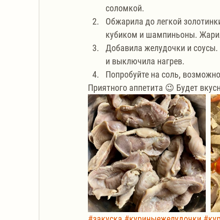
соломкой.
Обжарила до легкой золотинк
кубиком и шампиньоны. Жарил
Добавила желудочки и соусы.
и выключила нагрев.
Попробуйте на соль, возможн
Приятного аппетита 😉 Будет вкусн
#закуска
#куриныежелудочки
#ку