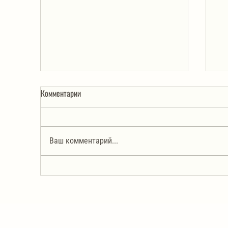
Комментарии
Ваш комментарий...
Салат из корейской моркови с
Ле
жареными шампиньонами
зе