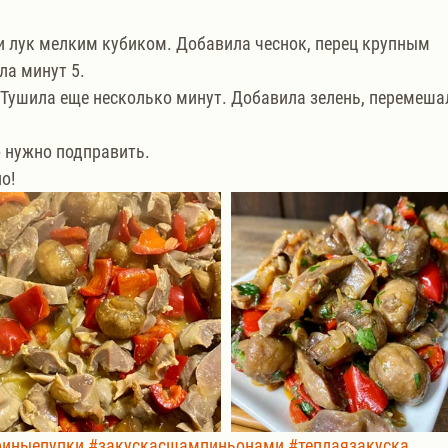
и лук мелким кубиком. Добавила чеснок, перец крупным 
а минут 5.
 Тушила еще несколько минут. Добавила зелень, перемеша
о нужно подправить.
о!
риныепупки
#закускасшампиньонами
#теплаязакуска