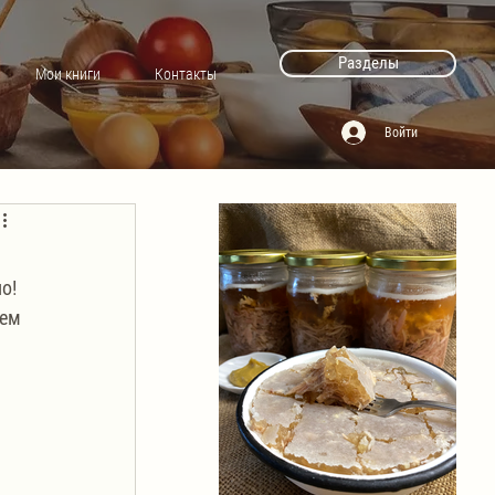
Разделы
Мои книги
Контакты
Войти
о! 
ем 