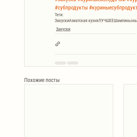
#субпродукты
#куриныесубпродук
Теги:
Закуски
Азиатская кухня
ЛУЧШЕЕ
Шампиньон
Закуски
Похожие посты