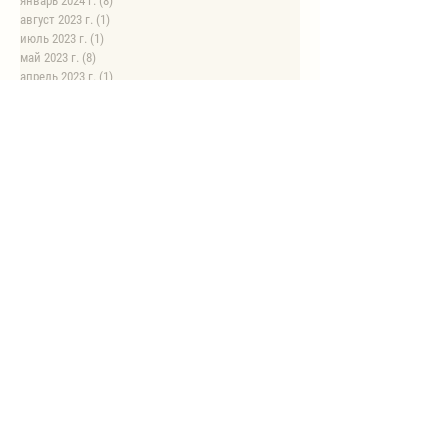
январь 2024 г.
(8)
8 постов
август 2023 г.
(1)
1 пост
июль 2023 г.
(1)
1 пост
май 2023 г.
(8)
8 постов
апрель 2023 г.
(1)
1 пост
НОВЫЕ РЕЦЕПТЫ
Автоклав