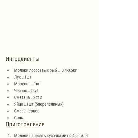
Ингредиенты
Молоки лососевых рыб ...0,4-0,5кг
Лук …1шт
Морковь …1шт
Чеснок …2зуб
Сметана …2ст л
Яйцо …1шт (5перепелиных)
Смесь перцев
Соль
Приготовление
Молоки нарезать кусочками по 4-5 см. Я 