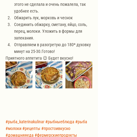
этого не сделала и очень пожалела, так 
удобнее есть.
Обжарить лук, морковь и чеснок
Соединить обжарку, сметану, яйцо, соль, 
перец, молоки. Уложить в формы для 
запекания.
Отправляем в разогретую до 180* духовку 
минут на 25-30.Готово!
Приятного аппетита 😉 Будет вкусно!
#рыба_katerinakulinar
#рыбныеблюда
#рыба
#молоки
#рецепты
#простоивкусно
#домашняяеда
#фермерскиепродукты