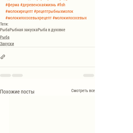
#ферма
#деревенскаяжизнь
#fish
#молокирецепт
#рецептрыбныхмолок
#молокилососевыхрецепт
#молокилососевых
Теги:
Рыба
Рыбная закуска
Рыба в духовке
Рыба
Закуски
Смотреть все
Похожие посты