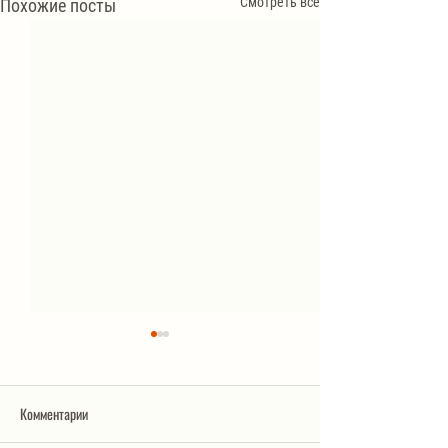
Смотреть все
Похожие посты
Комментарии
Салат «Обжорка»