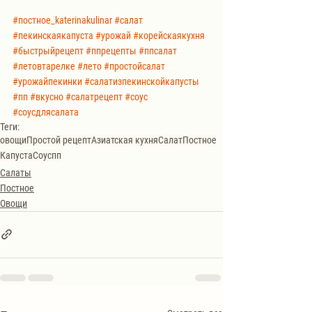
#постное_katerinakulinar
#салат
#пекинскаякапуста
#урожай
#корейскаякухня
#быстрыйрецепт
#ппрецепты
#ппсалат
#летовтарелке
#лето
#простойсалат
#урожайпекинки
#салатизпекинскойкапусты
#пп
#вкусно
#салатрецепт
#соус
#соусдлясалата
Теги:
овощи
Простой рецепт
Азиатская кухня
Салат
Постное
Капуста
Соус
пп
Салаты
Постное
Овощи