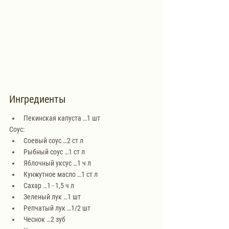
Ингредиенты
Пекинская капуста …1 шт
Соус:
Соевый соус …2 ст л
Рыбный соус …1 ст л
Яблочный уксус …1 ч л
Кунжутное масло …1 ст л
Сахар …1 - 1,5 ч л
Зеленый лук …1 шт
Репчатый лук …1/2 шт
Чеснок …2 зуб