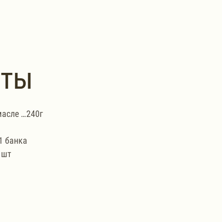
нты
масле …240г
1 банка
 шт