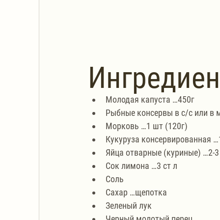
Ингредие
Молодая капуста …450г
Рыбные консервы в с/с или в 
Морковь …1 шт (120г)
Кукуруза консервированная …
Яйца отварные (куриные) …2-3
Сок лимона …3 ст л
Соль
Сахар …щепотка
Зеленый лук
Черный молотый перец