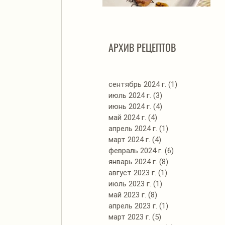
Автоклав. Грудинка в
Д
изумительном азиатском
соусе
АРХИВ РЕЦЕПТОВ
сентябрь 2024 г.
(1)
1 пост
июль 2024 г.
(3)
3 поста
июнь 2024 г.
(4)
4 поста
май 2024 г.
(4)
4 поста
апрель 2024 г.
(1)
1 пост
март 2024 г.
(4)
4 поста
февраль 2024 г.
(6)
6 постов
январь 2024 г.
(8)
8 постов
август 2023 г.
(1)
1 пост
июль 2023 г.
(1)
1 пост
май 2023 г.
(8)
8 постов
апрель 2023 г.
(1)
1 пост
март 2023 г.
(5)
5 постов