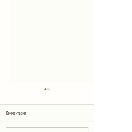
Комментарии
Салат «Обжорка»