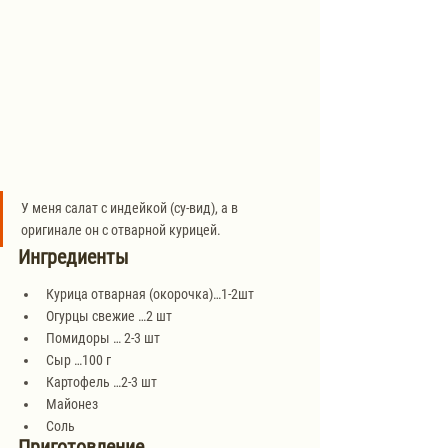
У меня салат с индейкой (су-вид), а в 
оригинале он с отварной курицей.
Ингредиенты
Курица отварная (окорочка)…1-2шт
Огурцы свежие …2 шт
Помидоры … 2-3 шт
Сыр …100 г
Картофель …2-3 шт
Майонез
Соль
Приготовление