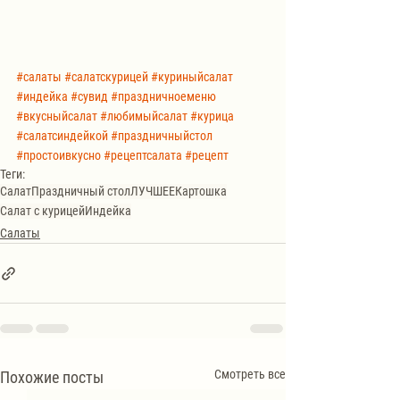
#салаты
#салатскурицей
#куриныйсалат
#индейка
#сувид
#праздничноеменю
#вкусныйсалат
#любимыйсалат
#курица
#салатсиндейкой
#праздничныйстол
#простоивкусно
#рецептсалата
#рецепт
Теги:
Салат
Праздничный стол
ЛУЧШЕЕ
Картошка
Салат с курицей
Индейка
Салаты
Смотреть все
Похожие посты