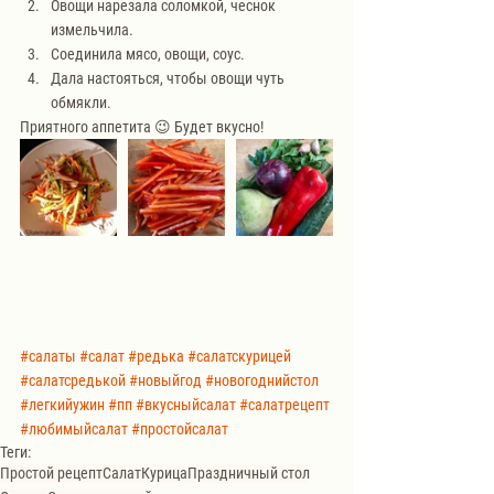
Овощи нарезала соломкой, чеснок 
измельчила. 
Соединила мясо, овощи, соус. 
Дала настояться, чтобы овощи чуть 
обмякли. 
Приятного аппетита 😉 Будет вкусно!
#салаты
#салат
#редька
#салатскурицей
#салатсредькой
#новыйгод
#новогоднийстол
#легкийужин
#пп
#вкусныйсалат
#салатрецепт
#любимыйсалат
#простойсалат
Теги:
Простой рецепт
Салат
Курица
Праздничный стол