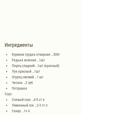
Ингредиенты
Куриная грудка отварная …300г
Редька зеленая …1шт
Перец сладкий …1шт (красный)
Лук красный …1шт
Огурец свежий …1 шт
Чеснок …2 зуб 
Петрушка
Соус:
Соевый соус …4-5 ст л
Лимонный сок …2-3 ст л
Сахар …1ч л