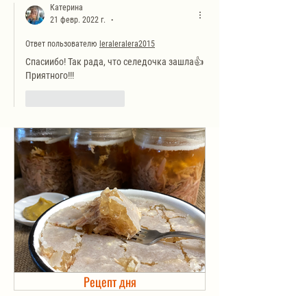
Катерина
21 февр. 2022 г.
•
Ответ пользователю
leraleralera2015
Спасиибо! Так рада, что селедочка зашла👍 
Приятного!!!
Лайк
Ответить
Рецепт дня
Холодец в банке. Автоклав