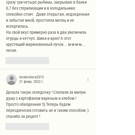
сразу три-четыре рыбины, закрываю в банки 
0,7 без стерилизации и в холодильнике 
спокойно стоит.  Даже открытая, недоеденная 
и забытая мной, простояла месяц и не 
испортилась.
На свой вкус примерно раза в два увеличила 
огурцы и кетчуп. Шика-а-арно! А этот 
хрустящий маринованный лучок... м-м-м-м... 
песня.
Лайк
Ответить
leraleralera2015
21 февр. 2022 г.
Делала такую селедочку ! Слопали за милую 
душу с картофаном вареным и хлебом ! 
Просто обалденная !)) Теперь будем 
переодически готовить не и таким способом :) 
спасибо за рецепт ! 
Лайк
Ответить