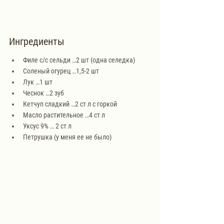
Ингредиенты
Филе с/с сельди …2 шт (одна селедка)
Соленый огурец …1,5-2 шт
Лук …1 шт
Чеснок …2 зуб
Кетчуп сладкий …2 ст л с горкой
Масло растительное …4 ст л
Уксус 9% … 2 ст л
Петрушка (у меня ее не было)