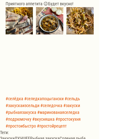
Приятного аппетита 😉Будет вкусно!
#селёдка
#селедкапоцыгански
#сельдь
#закускаизсельди
#селедочка
#закуски
#рыбнаязакуска
#маринованаяселедка
#подрюмочку
#вкусняшка
#простокухня
#простоибыстро
#простойрецепт
Теги:
Закуски
ЛУЧШЕЕ
Рыбная закуска
Соленая рыба