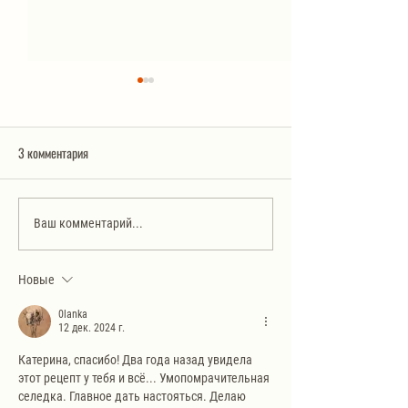
3 комментария
Ленивые пирожки с яйцом и
Кальмары «ежики» 
Ваш комментарий...
зеленым луком
азиатском соусе
Новые
0lanka
12 дек. 2024 г.
Катерина, спасибо! Два года назад увидела 
этот рецепт у тебя и всё... Умопомрачительная 
селедка. Главное дать настояться. Делаю 