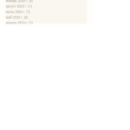
январь 2024 г.
(8)
8 постов
август 2023 г.
(1)
1 пост
июль 2023 г.
(1)
1 пост
май 2023 г.
(8)
8 постов
апрель 2023 г.
(1)
1 пост
НОВЫЕ РЕЦЕПТЫ
Автоклав