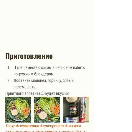
Приготовление
 Тунец вместе с соком и чесноком взбить 
погружным блендером.
Добавить майонез, горчицу, соль и 
перемешать.
Приятного аппетита😉Будет вкусно!
#соус
#соусизтунца
#тунецрецепт
#закуска