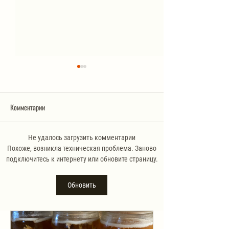
Комментарии
Не удалось загрузить комментарии
Ленивые пирожки с яйцом и
Кальмары «ежики» 
Похоже, возникла техническая проблема. Заново
подключитесь к интернету или обновите страницу.
зеленым луком
азиатском соусе
Обновить