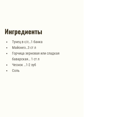
Ингредиенты
Тунец в с/с…1 банка
Майонез…3 ст л
Горчица зерновая или сладкая 
баварская… 1 ст л
Чеснок …1-2 зуб
Соль