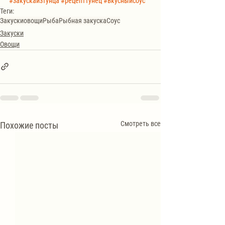
#закускаизтунца
#рецепттунец
#вкусныйсоус
Теги:
Закуски
овощи
Рыба
Рыбная закуска
Соус
Закуски
Овощи
Смотреть все
Похожие посты