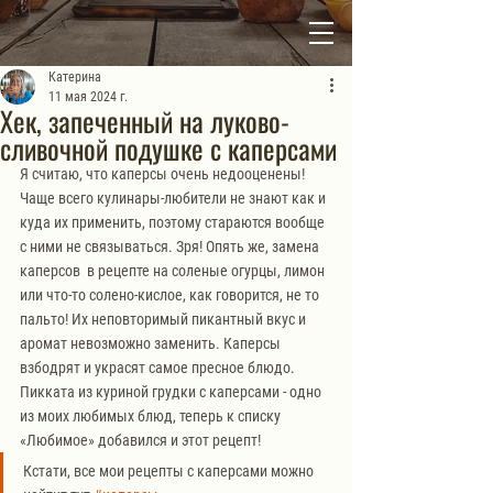
Катерина
11 мая 2024 г.
Хек, запеченный на луково-
сливочной подушке с каперсами
Я считаю, что каперсы очень недооценены! 
Чаще всего кулинары-любители не знают как и 
куда их применить, поэтому стараются вообще 
с ними не связываться. Зря! Опять же, замена 
каперсов  в рецепте на соленые огурцы, лимон 
или что-то солено-кислое, как говорится, не то 
пальто! Их неповторимый пикантный вкус и 
аромат невозможно заменить. Каперсы 
взбодрят и украсят самое пресное блюдо.
Пикката из куриной грудки с каперсами - одно 
из моих любимых блюд, теперь к списку 
«Любимое» добавился и этот рецепт!
Кстати, все мои рецепты с каперсами можно 