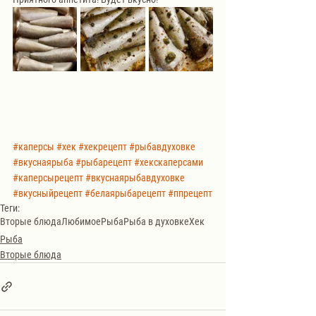
#каперсы
#хек
#хекрецепт
#рыбавдуховке
#вкуснаярыба
#рыбарецепт
#хекскаперсами
#каперсырецепт
#вкуснаярыбавдуховке
#вкусныйрецепт
#белаярыбарецепт
#ппрецепт
Теги:
Вторые блюда
Любимое
Рыба
Рыба в духовке
Хек
Рыба
Вторые блюда