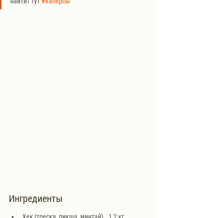
найтит тут 
#каперсы
Ингредиенты
Хек (треска, пикша, минтай) …1,2 кг