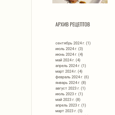
Автоклав. Грудинка в
Д
изумительном азиатском
соусе
АРХИВ РЕЦЕПТОВ
сентябрь 2024 г.
(1)
1 пост
июль 2024 г.
(3)
3 поста
июнь 2024 г.
(4)
4 поста
май 2024 г.
(4)
4 поста
апрель 2024 г.
(1)
1 пост
март 2024 г.
(4)
4 поста
февраль 2024 г.
(6)
6 постов
январь 2024 г.
(8)
8 постов
август 2023 г.
(1)
1 пост
июль 2023 г.
(1)
1 пост
май 2023 г.
(8)
8 постов
апрель 2023 г.
(1)
1 пост
март 2023 г.
(5)
5 постов