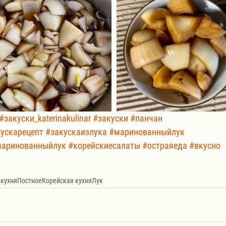
#закуски_katerinakulinar
#закуски
#панчан
ускарецепт
#закускаизлука
#маринованныйлук
аринованныйлук
#корейскиесалаты
#остраяеда
#вкусно
 кухня
Постное
Корейская кухня
Лук