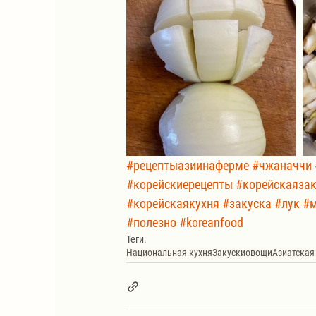
#рецептыазиинаферме
#чжаначчи
#корейскиерецепты
#корейскаязак
#корейскаякухня
#закуска
#лук
#м
#полезно
#koreanfood
Теги:
Национальная кухня
Закуски
овощи
Азиатская