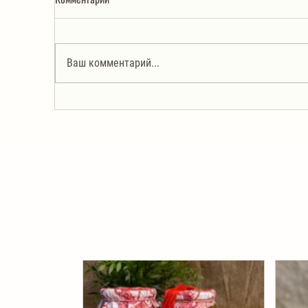
До
Ваш комментарий...
Автоклав. Грудинка в
изумительном азиатском соусе