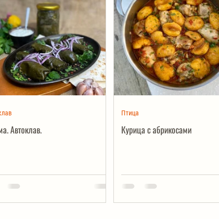
клав
Птица
а. Автоклав.
Курица с абрикосами