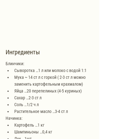
Ингредиенты
Блинчики:
Сыворотка …1 л или молоко с водой 1:1
Мука ~ 14 ст л с горкой ( 2-3 ст л можно 
заменить картофельным крахмалом)
Яйца …20 перепелиных (4-5 куриных)
Сахар …2-3 ст л
Соль …1/2 ч л
Растительное масло …3-4 ст л
Начинка:
Картофель …1 кг
Шампиньоны …0,4 кг
Лук …1шт