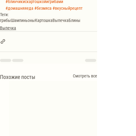
#блинчикискартошкойигрибами
#домашняяеда
#безмяса
#вкусныйрецепт
Теги:
грибы
Шампиньоны
Картошка
Выпечка
Блины
Выпечка
Смотреть все
Похожие посты