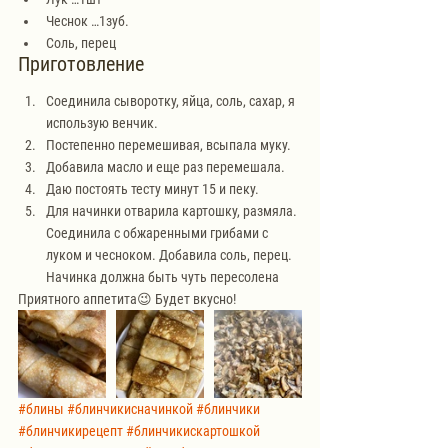
Чеснок …1зуб.
Соль, перец
Приготовление
Соединила сыворотку, яйца, соль, сахар, я 
использую венчик.
Постепенно перемешивая, всыпала муку. 
Добавила масло и еще раз перемешала.
Даю постоять тесту минут 15 и пеку.
Для начинки отварила картошку, размяла. 
Соединила с обжаренными грибами с 
луком и чесноком. Добавила соль, перец. 
Начинка должна быть чуть пересолена
Приятного аппетита😉 Будет вкусно!
#блины
#блинчикисначинкой
#блинчики
#блинчикирецепт
#блинчикискартошкой