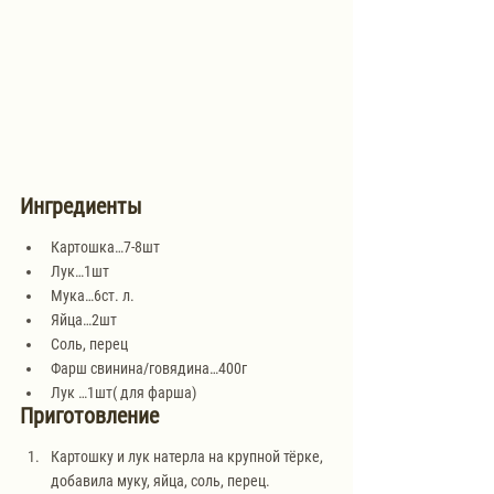
Ингредиенты
Картошка…7-8шт
Лук…1шт
Мука…6ст. л. 
Яйца…2шт
Соль, перец
Фарш свинина/говядина…400г
Лук …1шт( для фарша)
Приготовление
Картошку и лук натерла на крупной тёрке, 
добавила муку, яйца, соль, перец. 