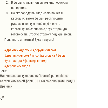
В фарш измельчила луковицу, посолила, 
поперчила. 
На сковороду выкладываю по 1ст.л. 
картошку, затем фарш ( расплющить 
руками в тонкую лепёшку) и опять 
картошку. Обжариваю с двух сторон до 
готовности. Вторую сторону под крышкой. 
Приятного аппетита! Будет вкусно!
#драники
#деруны
#дерунысмясом
#драникисмясом
#мясо
#картошка
#фарш
#уютнаяеда
#фермерскаяеда
#деревенскаяеда
Теги:
Национальная кухня
овощи
Простой рецепт
Мясо
Картошка
Мясной фарш
СССР
Мясо с овощами
Оладьи
Драники