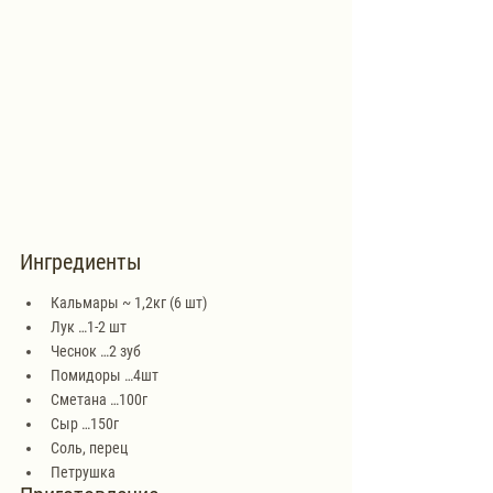
Ингредиенты
Кальмары ~ 1,2кг (6 шт)
Лук …1-2 шт
Чеснок …2 зуб
Помидоры …4шт
Сметана …100г
Сыр …150г
Соль, перец
Петрушка