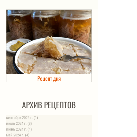
Рецепт дня
Холодец в банке. Автоклав
АРХИВ РЕЦЕПТОВ
сентябрь 2024 г.
(1)
1 пост
июль 2024 г.
(3)
3 поста
июнь 2024 г.
(4)
4 поста
май 2024 г.
(4)
4 поста