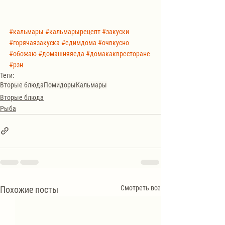
#кальмары
#кальмарырецепт
#закуски
#горячаязакуска
#едимдома
#очвкусно
#обожаю
#домашняяеда
#домакаквресторане
#рзн
Теги:
Вторые блюда
Помидоры
Кальмары
Вторые блюда
Рыба
Смотреть все
Похожие посты