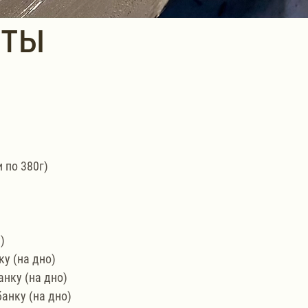
нты
 по 380г)
)
ку (на дно)
анку (на дно)
банку (на дно)