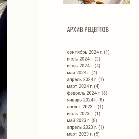
Автоклав. Грудинка в
Д
изумительном азиатском
соусе
АРХИВ РЕЦЕПТОВ
сентябрь 2024 г.
(1)
1 пост
июль 2024 г.
(3)
3 поста
июнь 2024 г.
(4)
4 поста
май 2024 г.
(4)
4 поста
апрель 2024 г.
(1)
1 пост
март 2024 г.
(4)
4 поста
февраль 2024 г.
(6)
6 постов
январь 2024 г.
(8)
8 постов
август 2023 г.
(1)
1 пост
июль 2023 г.
(1)
1 пост
май 2023 г.
(8)
8 постов
апрель 2023 г.
(1)
1 пост
март 2023 г.
(5)
5 постов