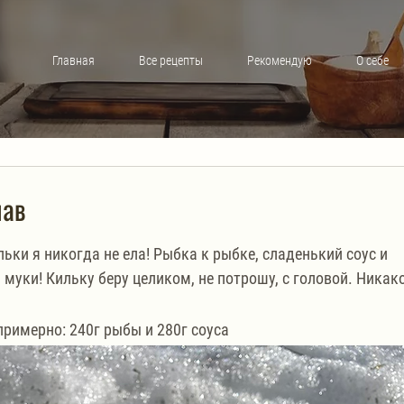
Главная
Все рецепты
Рекомендую
О себе
лав
ьки я никогда не ела! Рыбка к рыбке, сладенький соус и 
 муки! Кильку беру целиком, не потрошу, с головой. Никак
примерно: 240г рыбы и 280г соуса