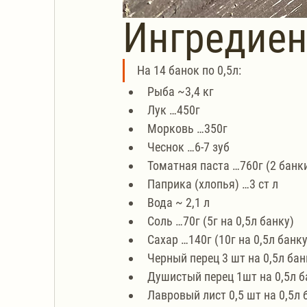
Ингредие
На 14 банок по 0,5л:
Рыба ~3,4 кг
Лук …450г
Морковь …350г
Чеснок …6-7 зуб
Томатная паста …760г (2 банки
Паприка (хлопья) …3 ст л
Вода ~ 2,1 л
Соль …70г (5г на 0,5л банку)
Сахар …140г (10г на 0,5л банку
Черный перец 3 шт на 0,5л бан
Душистый перец 1шт на 0,5л б
Лавровый лист 0,5 шт на 0,5л 