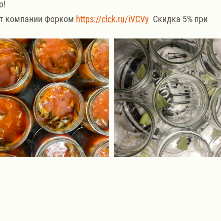
о!
от компании Форком 
https://clck.ru/iVCVy
  Скидка 5% при 