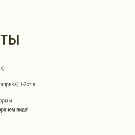
нты
х)
априка) 1-2ст л
формы
орячем виде!