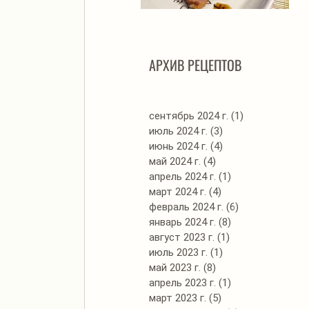
Автоклав. Грудинка в
Д
изумительном азиатском
соусе
АРХИВ РЕЦЕПТОВ
сентябрь 2024 г.
(1)
1 пост
июль 2024 г.
(3)
3 поста
июнь 2024 г.
(4)
4 поста
май 2024 г.
(4)
4 поста
апрель 2024 г.
(1)
1 пост
март 2024 г.
(4)
4 поста
февраль 2024 г.
(6)
6 постов
январь 2024 г.
(8)
8 постов
август 2023 г.
(1)
1 пост
июль 2023 г.
(1)
1 пост
май 2023 г.
(8)
8 постов
апрель 2023 г.
(1)
1 пост
март 2023 г.
(5)
5 постов