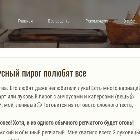
Главная
Все рецепты
Рекомендую
О себе
усный пирог полюбят все
ва. Его любят даже нелюбители лука! Есть много вариаций
арт или луковый пирог с анчоусами и каперсами (вещь👍
й, мой, ленивый😉 Готовится из готового слоеного теста, 
снее! Хотя, и из одного обычного репчатого будет огонь!
ский и обычный репчатый. Мне хватило всего 3 луковицы