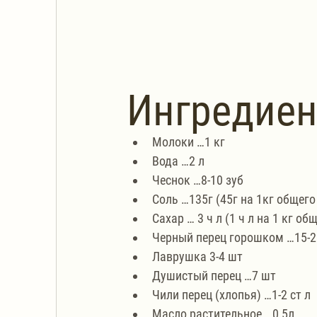
Ингредие
Молоки …1 кг
Вода …2 л
Чеснок …8-10 зуб
Соль …135г (45г на 1кг общего
Сахар … 3 ч л (1 ч л на 1 кг о
Черный перец горошком …15-2
Лаврушка 3-4 шт
Душистый перец …7 шт
Чили перец (хлопья) …1-2 ст л
Масло растительное …0,5л