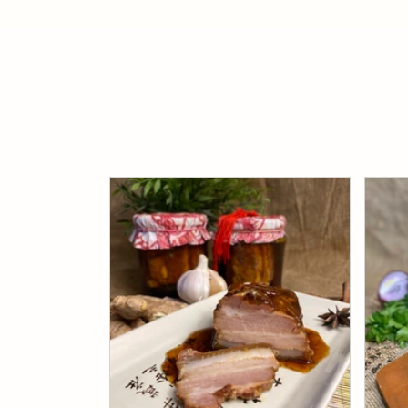
Салат из корейской моркови с
Ле
жареными шампиньонами
зе