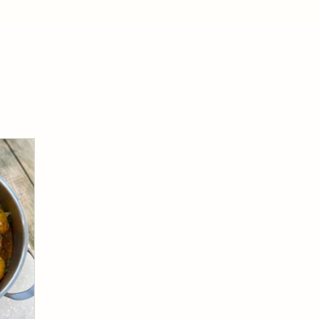
 густом