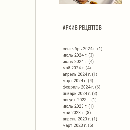
Автоклав. Грудинка в
Д
изумительном азиатском
соусе
АРХИВ РЕЦЕПТОВ
сентябрь 2024 г.
(1)
1 пост
июль 2024 г.
(3)
3 поста
июнь 2024 г.
(4)
4 поста
май 2024 г.
(4)
4 поста
апрель 2024 г.
(1)
1 пост
март 2024 г.
(4)
4 поста
февраль 2024 г.
(6)
6 постов
январь 2024 г.
(8)
8 постов
август 2023 г.
(1)
1 пост
июль 2023 г.
(1)
1 пост
май 2023 г.
(8)
8 постов
апрель 2023 г.
(1)
1 пост
март 2023 г.
(5)
5 постов