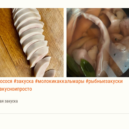
осося
#закуска
#молокикаккальмары
#рыбныезакуски
вкусноипросто
ая закуска