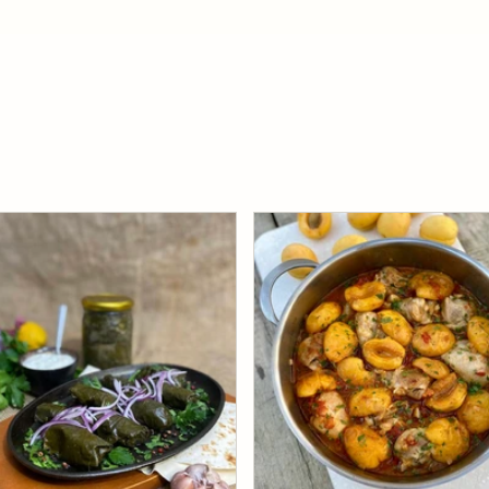
НОВЫЕ РЕЦЕПТЫ
нивые пирожки с яйцом и
Кальмары «ежики» в
леным луком
азиатском соусе