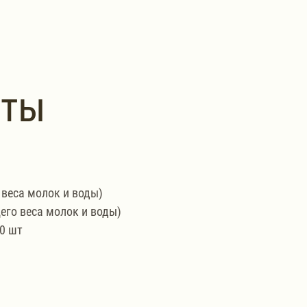
нты
 веса молок и воды)
бщего веса молок и воды)
0 шт