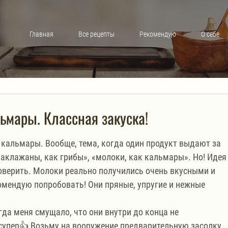
Главная
Все рецепты
Рекомендую
О себе
ьмары. Классная закуска!
кальмары. Вообще, тема, когда один продукт выдают за 
«баклажаны, как грибы», «молоки, как кальмары». Но! Идея
оверить. Молоки реально получились очень вкусными и 
мендую попробовать! Они пряные, упругие и нежные 
гда меня смущало, что они внутри до конца не 
 супер👍 Возьму на вооружение предварительную засолку 