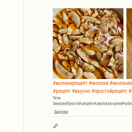
#молокирецепт
#молоки
#молокил
#рецепт
#вкусно
#простойрецепт
#
Теги:
Закуски
Простой рецепт
Азиатская кухня
Рыбн
Закуски