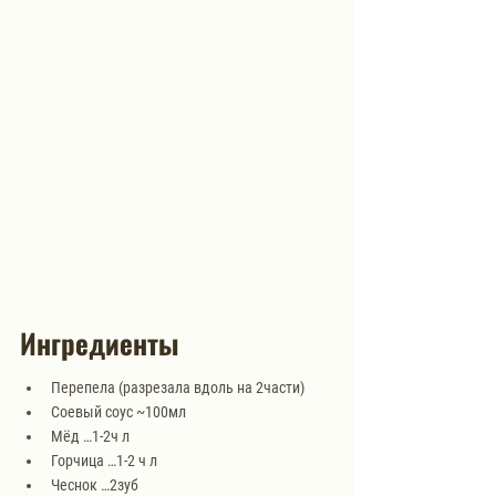
Ингредиенты
Перепела (разрезала вдоль на 2части)
Соевый соус ~100мл
Мёд …1-2ч л
Горчица …1-2 ч л
Чеснок …2зуб