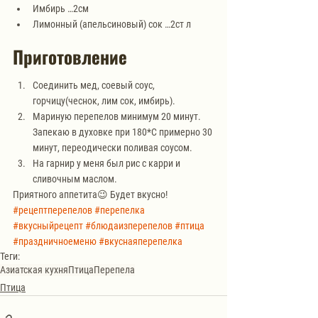
Имбирь …2см
Лимонный (апельсиновый) сок …2ст л
Приготовление
Соединить мед, соевый соус, 
горчицу(чеснок, лим сок, имбирь).
Мариную перепелов минимум 20 минут. 
Запекаю в духовке при 180*С примерно 30 
минут, переодически поливая соусом.
На гарнир у меня был рис с карри и 
сливочным маслом. 
Приятного аппетита😉 Будет вкусно!
#рецептперепелов
#перепелка
#вкусныйрецепт
#блюдаизперепелов
#птица
#праздничноеменю
#вкуснаяперепелка
Теги:
Азиатская кухня
Птица
Перепела
Птица