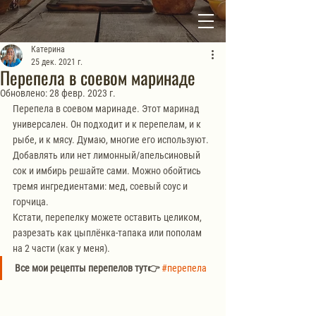
Катерина
25 дек. 2021 г.
Перепела в соевом маринаде
Обновлено:
28 февр. 2023 г.
Перепела в соевом маринаде. Этот маринад 
универсален. Он подходит и к перепелам, и к 
рыбе, и к мясу. Думаю, многие его используют. 
Добавлять или нет лимонный/апельсиновый 
сок и имбирь решайте сами. Можно обойтись 
тремя ингредиентами: мед, соевый соус и 
горчица.
Кстати, перепелку можете оставить целиком, 
разрезать как цыплёнка-тапака или пополам 
на 2 части (как у меня).
Все мои рецепты перепелов тут👉 
#перепела