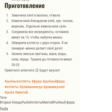
Приготовление
Замочила хлеб в молоке, отжала. 
Измельчила блендером хлеб, лук, чеснок, 
морковь. Отдельно измельчила сало. 
Соединила все ингредиенты, оставила 
минут на 15, чтобы набухла манка. 
Обжарила котлеты с двух сторон. Я не 
панирую -манка делает своё дело!
Залила смесью сметаны, муки, воды, 
соли, перца. Тушила до готовности минут 
20-25. 
Приятного аппетита 😉 Будет вкусно!
#рыбныекотлеты
#фарш
#рыбныйфарш
#котлеты
#домашняяеда
#домавкуснее
#рыба
#минтай
Теги:
Вторые блюда
Рыба
Котлеты
Минтай
Рыбный фарш
Рыба