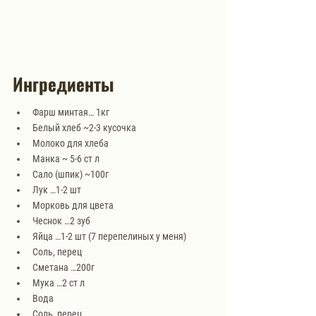
Ингредиенты
Фарш минтая… 1кг
Белый хлеб ~2-3 кусочка
Молоко для хлеба
Манка ~ 5-6 ст л
Сало (шпик) ~100г
Лук …1-2 шт
Морковь для цвета
Чеснок …2 зуб
Яйца …1-2 шт (7 перепелиных у меня)
Соль, перец
Сметана …200г
Мука …2 ст л
Вода
Соль, перец