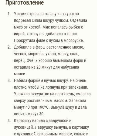
Приготовление
У щуки отрезала голову и аккуратно 
подрезая сняла шкуру чулком. Отделила 
мясо от костей. Мне попалась рыбка с 
икрой, которую я добавила в фарш. 
Прокрутила филе с луком в мясорубке. 
Добавила в фарш растопленное масло, 
чеснок, морковь, укроп, манку, соль, 
перец. Очень хорошо вымешала фарш и 
оставила на 20 минут для набухания 
манки. 
Набила фаршем щучью шкуру. Не очень 
плотно, чтобы не лопнула при запекании. 
Уложила аккуратно на противень, смазала 
сверху растительным маслом. Запекала 
минут 40 при 190*С. Вынула щуку и дала 
остыть минут 30. 
Картошку варила с лаврушкой и 
луковицей. Лаврушку вынула, а картошку 
с луковицей, сливочным маслом, солью и 