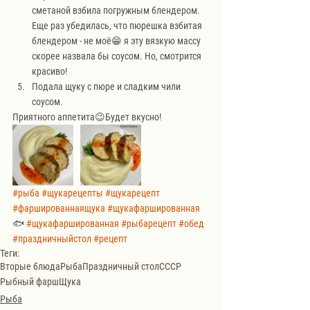
сметаной взбила погружным блендером. 
Еще раз убедилась, что пюрешка взбитая 
блендером - не моё😁 я эту вязкую массу 
скорее назвала бы соусом. Но, смотрится 
красиво!
Подала щуку с пюре и сладким чили 
соусом. 
Приятного аппетита😉Будет вкусно!
#рыба
#щукарецепты
#щукарецепт
#фаршированнаящука
#щукафаршированная
🐟 
#щукафаршированная
#рыбарецепт
#обед
#праздничныйстол
#рецепт
Теги:
Вторые блюда
Рыба
Праздничный стол
СССР
Рыбный фарш
Щука
Рыба