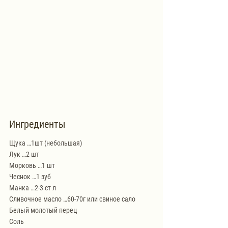
Ингредиенты
Щука …1шт (небольшая)
Лук …2 шт
Морковь …1 шт
Чеснок …1 зуб
Манка …2-3 ст л
Сливочное масло …60-70г или свиное сало
Белый молотый перец
Соль