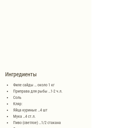
Ингредиенты
Филе сайды … около 1 кг
Приправа для рыбы …1-2 ч.л.
Соль
Кляр:
Яйца куриные …4 шт
Мука …4 ст.л.
Пиво (светлое) …1/2 стакана