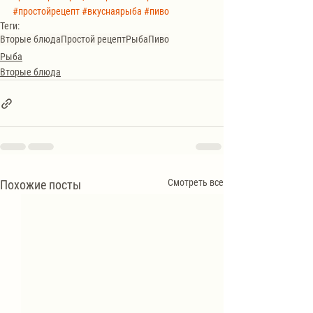
#простойрецепт
#вкуснаярыба
#пиво
Теги:
Вторые блюда
Простой рецепт
Рыба
Пиво
Рыба
Вторые блюда
Смотреть все
Похожие посты