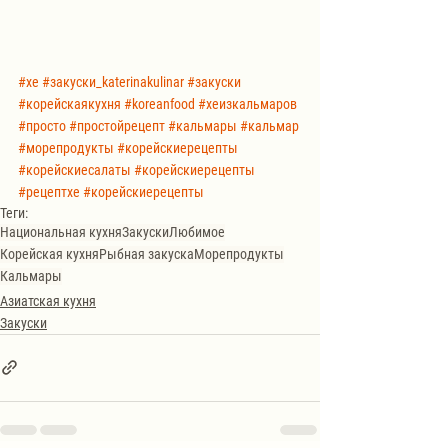
#хе
#закуски_katerinakulinar
#закуски
#корейскаякухня
#koreanfood
#хеизкальмаров
#просто
#простойрецепт
#кальмары
#кальмар
#морепродукты
#корейскиерецепты
#корейскиесалаты
#корейскиерецепты
#рецептхе
#корейскиерецепты
Теги:
Национальная кухня
Закуски
Любимое
Корейская кухня
Рыбная закуска
Морепродукты
Кальмары
Азиатская кухня
Закуски