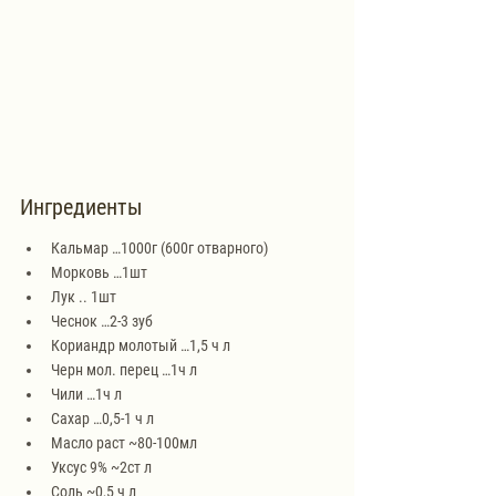
Ингредиенты
Кальмар …1000г (600г отварного)
Морковь …1шт
Лук .. 1шт
Чеснок …2-3 зуб 
Кориандр молотый …1,5 ч л
Черн мол. перец …1ч л
Чили …1ч л
Сахар …0,5-1 ч л
Масло раст ~80-100мл
Уксус 9% ~2ст л
Соль ~0,5 ч л