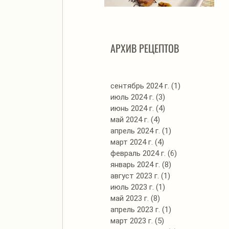
Автоклав. Грудинка в
Д
изумительном азиатском
соусе
АРХИВ РЕЦЕПТОВ
сентябрь 2024 г.
(1)
1 пост
июль 2024 г.
(3)
3 поста
июнь 2024 г.
(4)
4 поста
май 2024 г.
(4)
4 поста
апрель 2024 г.
(1)
1 пост
март 2024 г.
(4)
4 поста
февраль 2024 г.
(6)
6 постов
январь 2024 г.
(8)
8 постов
август 2023 г.
(1)
1 пост
июль 2023 г.
(1)
1 пост
май 2023 г.
(8)
8 постов
апрель 2023 г.
(1)
1 пост
март 2023 г.
(5)
5 постов