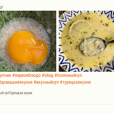
о!
упчик
#первоеблюдо
#обед
#полезныйсуп
#домашняякухня
#вкусныйсуп
#турецкаякухня
ый суп
Турецкая кухня