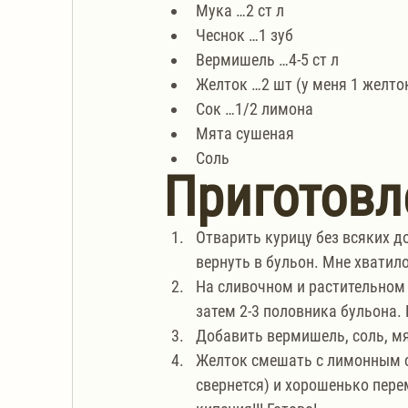
Мука …2 ст л
Чеснок …1 зуб
Вермишель …4-5 ст л
Желток …2 шт (у меня 1 желто
Сок …1/2 лимона
Мята сушеная
Соль
Приготовл
Отварить курицу без всяких д
вернуть в бульон. Мне хватило
На сливочном и растительном 
затем 2-3 половника бульона. 
Добавить вермишель, соль, мя
Желток смешать с лимонным со
свернется) и хорошенько пере