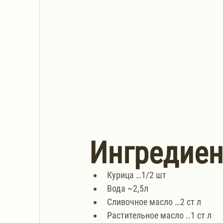
Ингредие
Курица …1/2 шт
Вода ~2,5л
Сливочное масло …2 ст л
Растительное масло ..1 ст л