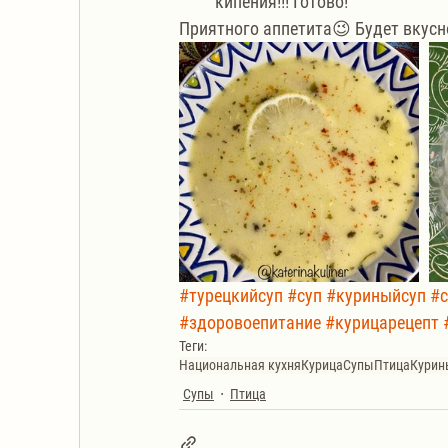
кипения!!! Готово!
Приятного аппетита😉 Будет вкусн
#турецкийсуп
#суп
#куриныйсуп
#с
#здоровоепитание
#курицарецепт
Теги:
Национальная кухня
Курица
Супы
Птица
Курин
Супы
Птица