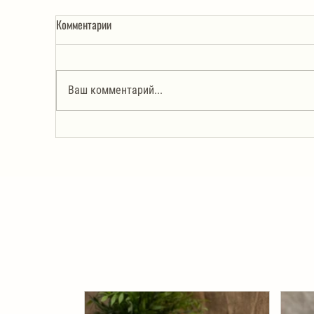
Комментарии
Ваш комментарий...
Курица с абрикосами
Бл