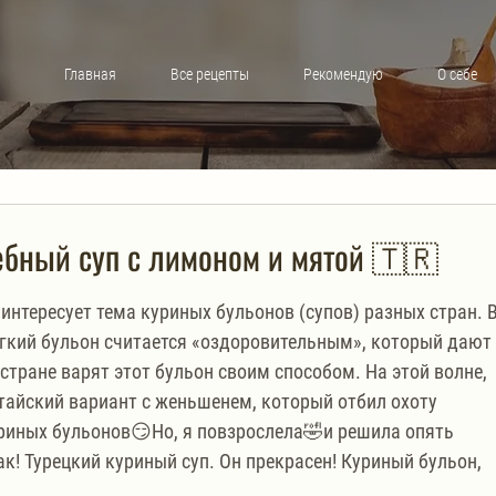
Главная
Все рецепты
Рекомендую
О себе
бный суп с лимоном и мятой 🇹🇷
интересует тема куриных бульонов (супов) разных стран. В
гкий бульон считается «оздоровительным», который дают 
стране варят этот бульон своим способом. На этой волне, 
тайский вариант с женьшенем, который отбил охоту 
риных бульонов😏Но, я повзрослела🤣и решила опять 
! Турецкий куриный суп. Он прекрасен! Куриный бульон, 