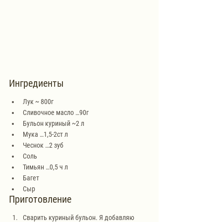
Ингредиенты
Лук ~ 800г
Сливочное масло …90г
Бульон куриный ~2 л
Мука …1,5-2ст л
Чеснок …2 зуб
Соль
Тимьян …0,5 ч л
Багет
Сыр
Приготовление
Сварить куриный бульон. Я добавляю 