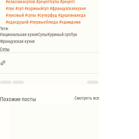
#классикасупов
#рецептсупа
#рецепт
#лук
#суп
#куриныйсуп
#французскаякухня
#луковый
#супы
#суперфуд
#душевнаяеда
#едасдушой
#первыеблюда
#едимдома
Теги:
Национальная кухня
Супы
Куриный суп
Лук
Французская кухня
Супы
Смотреть все
Похожие посты