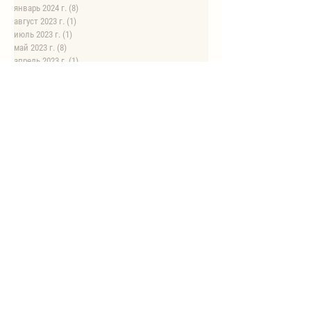
январь 2024 г.
(8)
8 постов
август 2023 г.
(1)
1 пост
июль 2023 г.
(1)
1 пост
май 2023 г.
(8)
8 постов
апрель 2023 г.
(1)
1 пост
НОВЫЕ РЕЦЕПТЫ