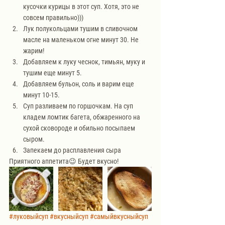
кусочки курицы в этот суп. Хотя, это не 
совсем правильно)))
Лук полукольцами тушим в сливочном 
масле на маленьком огне минут 30. Не 
жарим!
Добавляем к луку чеснок, тимьян, муку и 
тушим еще минут 5.
Добавляем бульон, соль и варим еще 
минут 10-15.
Суп разливаем по горшочкам. На суп 
кладем ломтик багета, обжаренного на 
сухой сковороде и обильно посыпаем 
сыром.
Запекаем до расплавления сыра
Приятного аппетита😉 Будет вкусно!
#луковыйсуп
#вкусныйсуп
#самыйвкусныйсуп