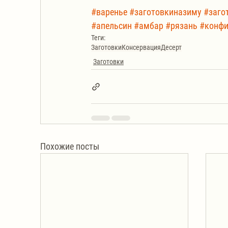
#варенье
#заготовкиназиму
#заго
#апельсин
#амбар
#рязань
#конф
Теги:
Заготовки
Консервация
Десерт
Заготовки
Похожие посты