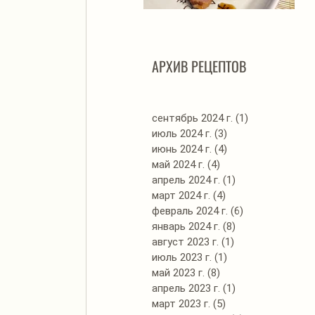
Автоклав. Грудинка в
Д
изумительном азиатском
соусе
АРХИВ РЕЦЕПТОВ
сентябрь 2024 г.
(1)
1 пост
июль 2024 г.
(3)
3 поста
июнь 2024 г.
(4)
4 поста
май 2024 г.
(4)
4 поста
апрель 2024 г.
(1)
1 пост
март 2024 г.
(4)
4 поста
февраль 2024 г.
(6)
6 постов
январь 2024 г.
(8)
8 постов
август 2023 г.
(1)
1 пост
июль 2023 г.
(1)
1 пост
май 2023 г.
(8)
8 постов
апрель 2023 г.
(1)
1 пост
март 2023 г.
(5)
5 постов