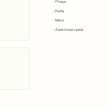
- Птица
- Рыба
- Мясо
- Азиатская кухня
лав.