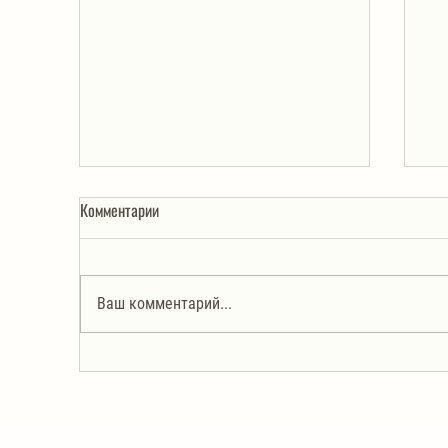
Комментарии
Ваш комментарий...
Соус из петрушки с арахисом.
Ма
Просто и очень вкусно!
ил