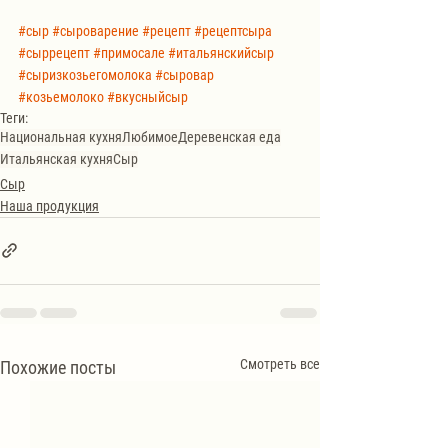
#сыр
#сыроварение
#рецепт
#рецептсыра
#сыррецепт
#примосале
#итальянскийсыр
#сыризкозьегомолока
#сыровар
#козьемолоко
#вкусныйсыр
Теги:
Национальная кухня
Любимое
Деревенская еда
Итальянская кухня
Сыр
Сыр
Наша продукция
Смотреть все
Похожие посты