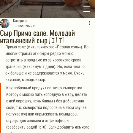
Катерина
13 июл. 2022 г.
Сыр Примо сале. Молодой
итальянский сыр 🇮🇹
Примо сале (с итальянского «Первая соль»). Во 
многих странах эти сыры редко можно 
встретить в продаже из-за короткого срока 
хранения (максимум 7 дней). Но, если честно, 
он больше и не задерживается у меня. Очень 
вкусный, молодой сыр.
Как побочный продукт остается сыворотка. 
Которую можно пить холодную в жару, делать 
с ней окрошку, печь блины ( без добавления 
соли, т.к. сыворотка подсолена в этом случае 
получается) или опрыскивать помидоры, 
огурцы для завязей и от фитофторы 
(разбавить водой 1:10). Если добавить немного 