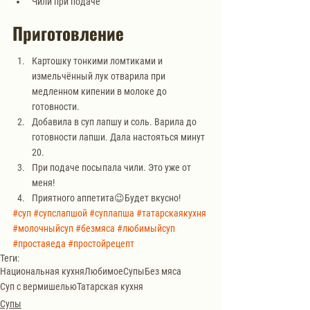
Чили при подаче
Приготовление
Картошку тонкими ломтиками и 
измельчённый лук отварила при 
медленном кипении в молоке до 
готовности.
Добавила в суп лапшу и соль. Варила до 
готовности лапши. Дала настояться минут 
20.
При подаче посыпала чили. Это уже от 
меня!
Приятного аппетита😉Будет вкусно!
#суп
#супслапшой
#суплапша
#татарскаякухня
#молочныйсуп
#безмяса
#любимыйсуп
#простаяеда
#простойрецепт
Теги:
Национальная кухня
Любимое
Супы
Без мяса
Суп с вермишелью
Татарская кухня
Супы