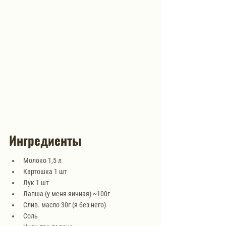
Ингредиенты
Молоко 1,5 л
Картошка 1 шт
Лук 1 шт 
Лапша (у меня яичная) ~100г
Слив. масло 30г (я без него)
Соль