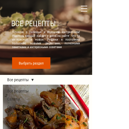
ВСЕ РЕЦЕПТЫ
Готовлю с любовью и хорошим настроением!
Надеюсь каждый найдет у меня на сайте что-то
интересное и новое. Рубрики я постоянно
пополняю новыми рецептами, полезными
заметками и интересными советами
Выбрать раздел
Все рецепты
Все рецепты
Все рецепты
Салаты
Салаты
Салаты
Закуски