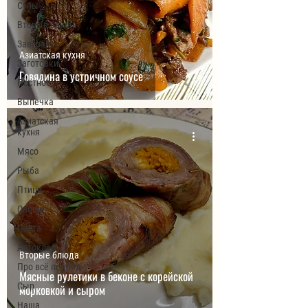
Супы
Вторые блюда
Завтраки
Азиатская кухня
Заготовки
Говядина в устричном соусе
Постное
Выпечка
Азиатская
кухня
Мясо
Рыба
Птица
Овощи
Паста
Автоклав
Вторые блюда
Про всё подряд
Мясные рулетики в беконе с корейской
Сыр
морковкой и сыром
Наша