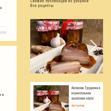
Свежие публикации из рубрики
Все рецепты
за
Автоклав. Грудинка в изумительном
Д
азиатском соусе
Автоклав. Грудинка в
изумительном
з в
азиатском соусе
Автоклав