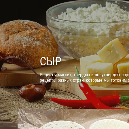
СЫР
Рецепты мягких, твердых и полутвердых со
рецепты разных стран, которые мы готовим 