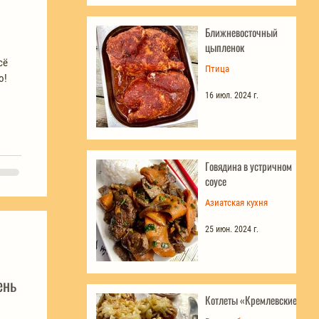
Ближневосточный
цыпленок
сё
Птица
о!
16 июл. 2024 г.
Говядина в устричном
соусе
Азиатская кухня
25 июн. 2024 г.
ень
Котлеты «Кремлевские»