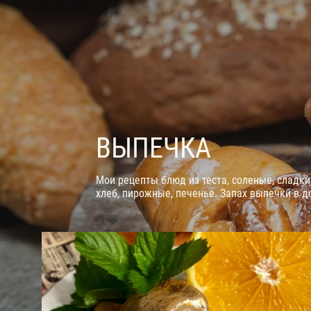
ВЫПЕЧКА
Мои рецепты блюд из теста, соленые, сладки
хлеб, пирожные, печенье. Запах выпечки в д