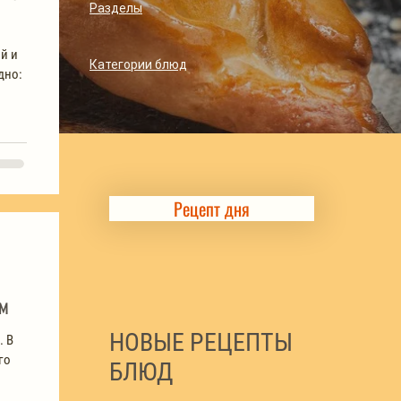
Разделы
й и
Категории блюд
дно:
Рецепт дня
ом
НОВЫЕ РЕЦЕПТЫ
. В
го
БЛЮД