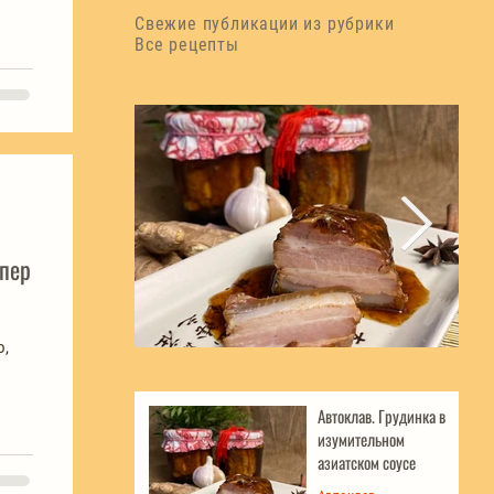
Свежие публикации из рубрики
Все рецепты
упер
Автоклав. Грудинка в изумительном
Д
азиатском соусе
Автоклав. Грудинка в
изумительном
азиатском соусе