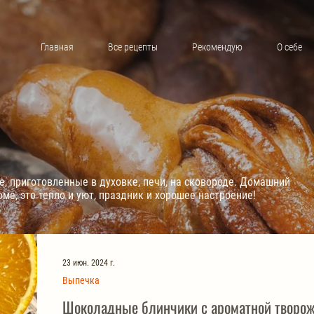
Главная
Все рецепты
Рекомендую
О себе
е, приготовленные в духовке, печи, на сковороде. Домашний
оме, это тепло и уют, праздник и хорошее настроение!
23 июн. 2024 г.
Выпечка
Шоколадные блинчики с ароматной творож